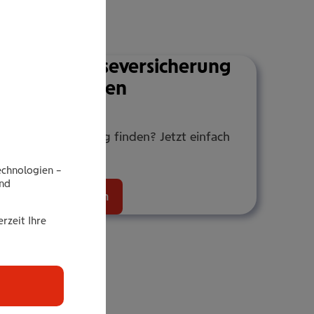
 – Ihre Rei­se­ver­si­che­rung
line berech­nen
ge Reiseversicherung finden? Jetzt einfach
online berechnen.
echnologien –
end
etzt online berechnen
rzeit Ihre