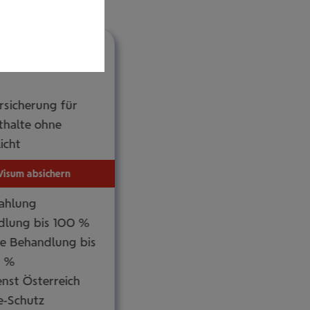
che­rung Austria
rsicherung für
thalte ohne
icht
Visum absichern
ahlung
dlung bis 100 %
he Behandlung bis
0 %
nst Österreich
-Schutz