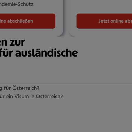
ndemie-Schutz
line abschließen
Jetzt online ab
en zur
für ausländische
g für Öster­reich?
ür ein Visum in Öster­reich?