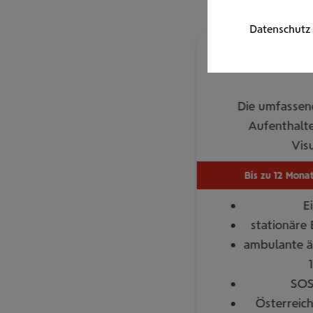
Datenschutz
Reise-Kran­ken­ve
Die umfassen
Aufenthalte
Vis
Bis zu 12 Mona
E
stationäre
ambulante ä
SOS
Österreic