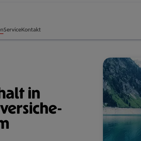
en
Service
Kontakt
halt in
ver­si­che­
um