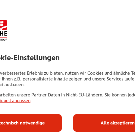
In nur 5 Minuten
on
okie-Einstellungen
Ganz schnell die richti
verbessertes Erlebnis zu bieten, nutzen wir Cookies und ähnliche T
 Ihnen z.B. personalisierte Inhalte zeigen und unsere Services lauf
J
nd ausbauen.
arbeiten unsere Partner Daten in Nicht-EU-Ländern. Sie können jede
iduell anpassen
.
 Unsere Reise-
ungen im direkten
technisch notwendige
Alle akzeptieren
leich