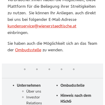
Plattform für die Beilegung ihrer Streitigkeiten
zu nutzen. Sie können Ihr Anliegen. auch direkt
bei uns bei folgender E-Mail-Adresse
kundenservice@wienerstaedtische.at
einbringen.
Sie haben auch die Möglichkeit sich an das Team
der
Ombudsstelle
zu wenden.
auf
auf
auf
auf
auf
Folgen
Linked
Instagram
Facebook
Tiktoc
YouTube
Sie
in
uns
Unternehmen
Ombudsstelle
Über uns
Hinweis nach dem
Investor
HSchG
Relations