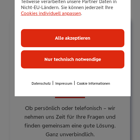
Teilweise verarbeiten unsere Partner Daten in
Nicht-EU-Ländern. Sie können jederzeit Ihre
Cookies individuell anpassen
.
Alle akzeptieren
Nur technisch notwendige
Wir emp­feh­len: ein infor­ma­ti­
|
|
Datenschutz
Impressum
Cookie Informationen
ves Bera­tungs­ge­spräch.
Ob persönlich oder telefonisch – wir
nehmen uns Zeit für Ihre Fragen und
finden gemeinsam eine gute Lösung.
Ganz unverbindlich.