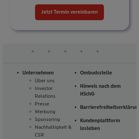
Jetzt Termin vereinbaren
auf
auf
auf
auf
auf
Folgen
Linked
Instagram
Facebook
Tiktoc
YouTube
Sie
in
uns
Unternehmen
Ombudsstelle
Über uns
Hinweis nach dem
Investor
HSchG
Relations
Presse
Barrierefreiheitserklärun
Werbung
Sponsoring
Kundenplattform
Nachhaltigkeit &
losleben
CSR