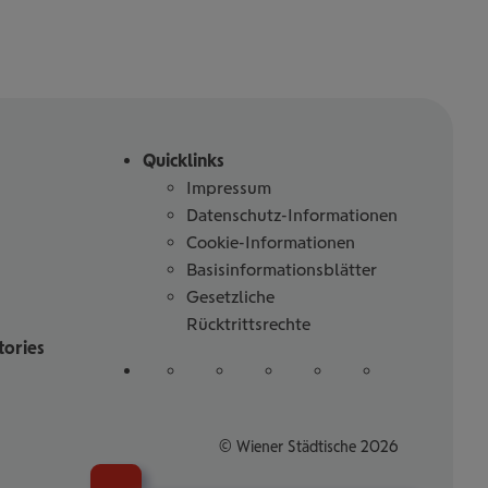
Quicklinks
Impressum
Datenschutz-Informationen
Cookie-Informationen
Basisinformationsblätter
Gesetzliche
Rücktrittsrechte
tories
Folgen
auf
auf
auf
auf
auf
Sie
Linked
Instagram
Facebook
Tiktoc
YouTube
uns
in
© Wiener Städtische 2026