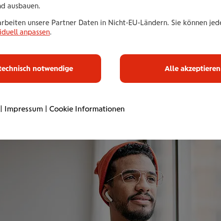
nd ausbauen.
Chat-Funk­tion
arbeiten unsere Partner Daten in Nicht-EU-Ländern. Sie können jede
iduell anpassen
.
Treten Sie direkt per Chat in Kontakt
mit unserer Serviceline.
technisch notwendige
Alle akzeptieren
Sie von losleben
|
Impressum
|
Cookie Informationen