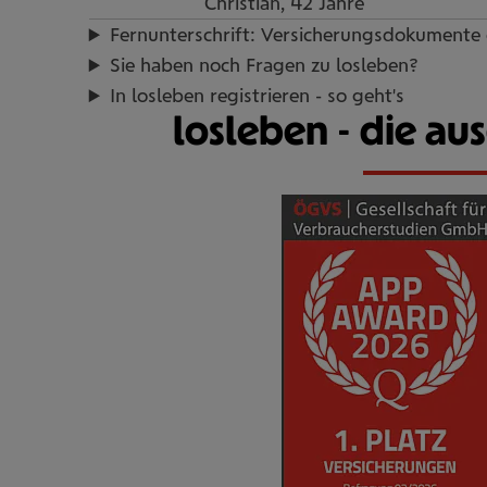
Christian, 42 Jahre
Fern­un­ter­schrift: Ver­si­che­rungs­do­ku­mente
Sie haben noch Fragen zu los­le­ben?
In los­le­ben regis­trie­ren - so geht's
losleben - die a