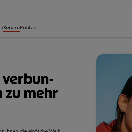
en
Service
Kontakt
 ver­bun­
en zu mehr
ir Ihnen die einfache Welt