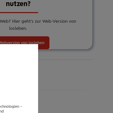
nutzen?
 Web? Hier geht's zur Web-Version von
losleben.
Webversion von losleben
echnologien –
end