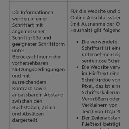
Für die Website und die
Die Informationen
Online-Abschlussstrecke
werden in einer
(mit Ausnahme der Onlin
Schriftart mit
Haushalt) gilt folgendes:
angemessener
Schriftgröße und
Die verwendete
geeigneter Schriftform
Schriftart ist eine
unter
unternehmens
eigene
Berücksichtigung der
serifenlose Schrift.
vorhersehbaren
Die Website verwen
Nutzungsbedingungen
im Fließtext eine
und mit
Schriftgröße von 18
ausreichendem
Pixel, das ist eine
Kontrast sowie
Schriftsskalierung (
anpassbarem Abstand
Vergrößern oder
zwischen den
Verkleinern von
Buchstaben, Zeilen
Text) von 112,5 %.
und Absätzen
Der Zeilenabstand i
dargestellt
Fließtext beträgt 1,6