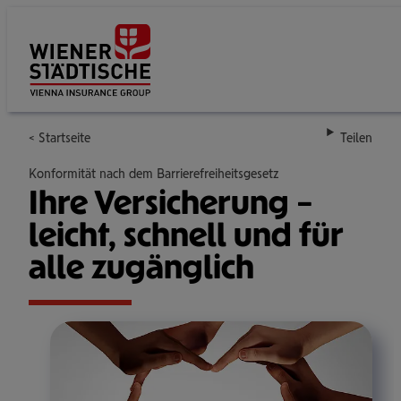
Su
Startseite
Teilen
Konformität nach dem Barrierefreiheitsgesetz
Ihre Ver­si­che­rung –
leicht, schnell und für
alle zugäng­lich