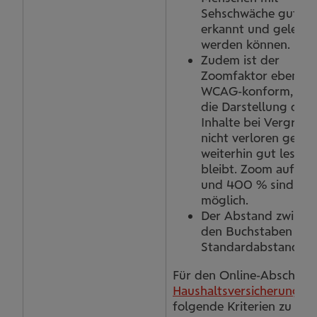
Sehschwäche gut
erkannt und gelesen
werden können.
Zudem ist der
Zoomfaktor ebenfall
WCAG-konform, sod
die Darstellung der
Inhalte bei Vergröß
nicht verloren geht 
weiterhin gut lesbar
bleibt. Zoom auf 2
und 400 % sind
möglich.
Der Abstand zwisch
den Buchstaben ist 
Standardabstand.
Für den Online-Abschluss
Haushaltsversicherung
tr
folgende Kriterien zu