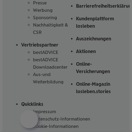
Presse
Barrierefreiheitserklärun
Werbung
Sponsoring
Kundenplattform
Nachhaltigkeit &
losleben
CSR
Auszeichnungen
Vertriebspartner
Aktionen
bestADVICE
bestADVICE
Online-
Downloadcenter
Versicherungen
Aus-und
Weiterbildung
Online-Magazin
losleben.stories
Quicklinks
Impressum
Datenschutz-Informationen
Cookie-Informationen