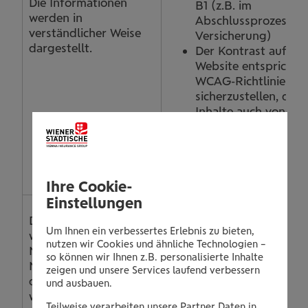
Die Informationen
B1 (z.B. im
werden in
Abschlussprozess d
verständlicher Weise
Versicherung)
dargestellt.
Der Kontrast auf un
Website entspricht 
WCAG-Richtlinien, 
sicherzustellen, dass
Inhalte auch von
Menschen mit
Sehschwäche
gut erkannt und gel
werden können.
Ihre Cookie-
Einstellungen
Der Kontrast auf un
Die Informationen
Um Ihnen ein verbessertes Erlebnis zu bieten,
Website entspricht 
werden den
nutzen wir Cookies und ähnliche Technologien –
WCAG-Richtlinien, 
Nutzerinnen und
so können wir Ihnen z.B. personalisierte Inhalte
sicherzustellen, dass
Nutzer auf eine Weise
zeigen und unsere Services laufend verbessern
Inhalte auch von
dargestellt, die sie
und ausbauen.
Menschen mit
wahrnehmen können.
Teilweise verarbeiten unsere Partner Daten in