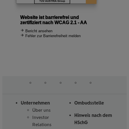
auf
auf
auf
auf
auf
Folgen
Linked
Instagram
Facebook
Tiktoc
YouTube
Sie
in
uns
Unternehmen
Ombudsstelle
Über uns
Hinweis nach dem
Investor
HSchG
Relations