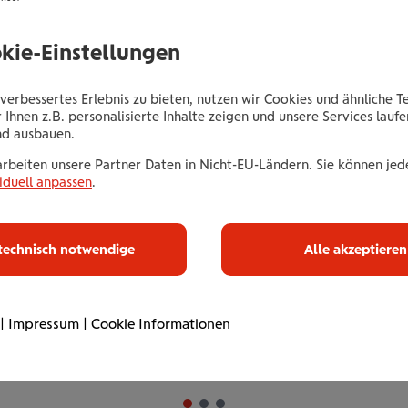
ma­ti­ves Bera­
okie-Einstellungen
h.
verbessertes Erlebnis zu bieten, nutzen wir Cookies und ähnliche T
 Ihnen z.B. personalisierte Inhalte zeigen und unsere Services lauf
hmen uns Zeit für Ihre
nd ausbauen.
gute Lösung. Ganz
arbeiten unsere Partner Daten in Nicht-EU-Ländern. Sie können jede
iduell anpassen
.
ren
technisch notwendige
Alle akzeptieren
 Betriebsversicherung
|
Impressum
|
Cookie Informationen
as ist alles drin