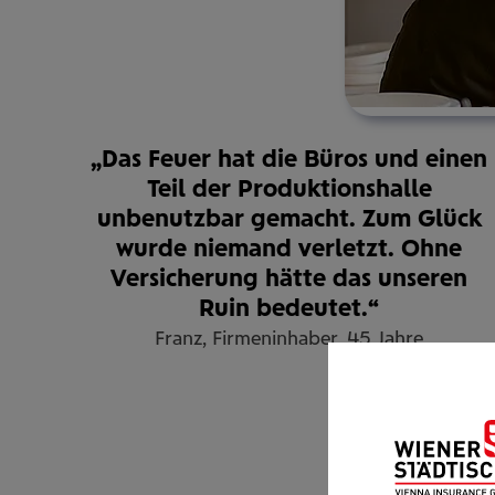
„Das Feuer hat die Büros und einen
Teil der Produktionshalle
unbenutzbar gemacht. Zum Glück
wurde niemand verletzt. Ohne
Versicherung hätte das unseren
Ruin bedeutet.“
Franz, Firmeninhaber, 45 Jahre