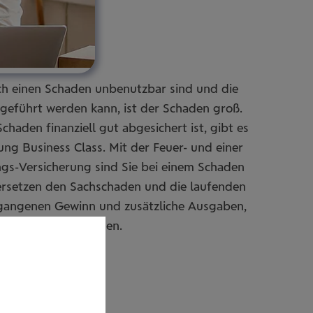
h einen Schaden unbenutzbar sind und die
tgeführt werden kann, ist der Schaden groß.
haden finanziell gut abgesichert ist, gibt es
ung Business Class. Mit der Feuer- und einer
gs-Versicherung sind Sie bei einem Schaden
 ersetzen den Sachschaden und die laufenden
gangenen Gewinn und zusätzliche Ausgaben,
wie z.B. Überstunden.