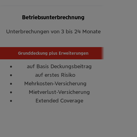
Betriebs­un­ter­brech­nung
Unterbrechungen von 3 bis 24 Monate
Grunddeckung plus Erweiterungen
auf Basis Deckungsbeitrag
mehr
auf erstes Risiko
Information
mehr
Mehrkosten-Versicherung
ein-/ausblenden
Information
Mietverlust-Versicherung
ein-/ausblenden
Extended Coverage