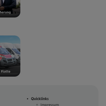
che­rung
g Flotte
Quicklinks
Impressum