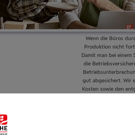
Wenn die Büros durc
Produktion nicht for
Damit man bei einem Sc
die Betriebsversicher
Betriebsunterbrechun
gut abgesichert. Wir
Kosten sowie den ent