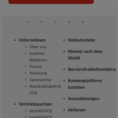
auf
auf
auf
auf
auf
Folgen
Linked
Instagram
Facebook
Tiktoc
YouTube
Sie
in
uns
Unternehmen
Ombudsstelle
Über uns
Hinweis nach dem
Investor
HSchG
Relations
Presse
Barrierefreiheitserklärun
Werbung
Sponsoring
Kundenplattform
Nachhaltigkeit &
losleben
CSR
Auszeichnungen
Vertriebspartner
Aktionen
bestADVICE
bestADVICE