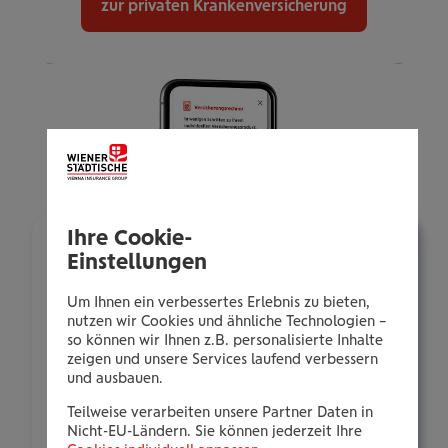
zur privaten Kranken­versicherung
Ihre Cookie-
Einstellungen
Um Ihnen ein verbessertes Erlebnis zu bieten,
nutzen wir Cookies und ähnliche Technologien –
so können wir Ihnen z.B. personalisierte Inhalte
zeigen und unsere Services laufend verbessern
und ausbauen.
Einfach & schnell – Ihre
Teilweise verarbeiten unsere Partner Daten in
Nicht-EU-Ländern. Sie können jederzeit Ihre
private Kran­ken­ver­si­che­rung