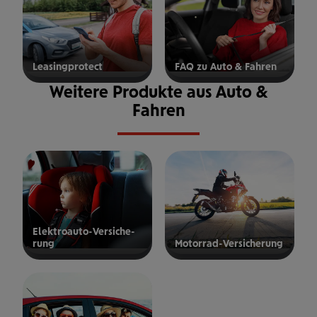
Lea­sing­pro­tect
FAQ zu Auto & Fahren
zu den
Weitere Produkte aus Auto &
mehr
FAQ
erfahren
Auto &
Fahren
Fahren
Elek­tro­auto-Ver­si­che­
rung
Motor­rad-Ver­si­che­rung
zur
zur
lektroauto-
Motorrad-
ersicherung
Versicherung