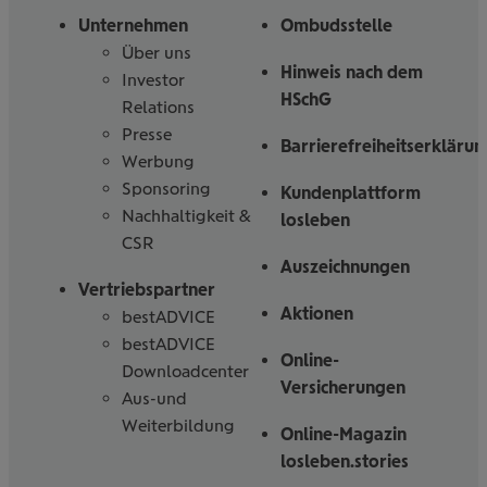
in
uns
Unternehmen
Ombudsstelle
Über uns
Hinweis nach dem
Investor
HSchG
Relations
Presse
Barrierefreiheitserklärun
Werbung
Sponsoring
Kundenplattform
Nachhaltigkeit &
losleben
CSR
Auszeichnungen
Vertriebspartner
Aktionen
bestADVICE
bestADVICE
Online-
Downloadcenter
Versicherungen
Aus-und
Weiterbildung
Online-Magazin
losleben.stories