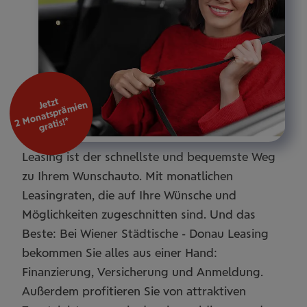
Jetzt
o
nats
prä
mie
n
2
M
gratis!*
Leasing ist der schnellste und bequemste Weg
zu Ihrem Wunschauto. Mit monatlichen
Leasingraten, die auf Ihre Wünsche und
Möglichkeiten zugeschnitten sind. Und das
Beste: Bei Wiener Städtische - Donau Leasing
bekommen Sie alles aus einer Hand:
Finanzierung, Versicherung und Anmeldung.
Außerdem profitieren Sie von attraktiven