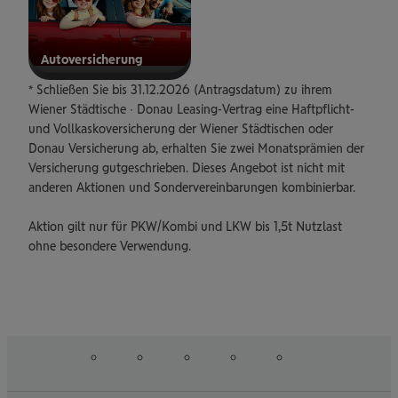
Auto­ver­si­che­rung
* Schließen Sie bis 31.12.2026 (Antragsdatum) zu ihrem
zur
versicherung
Wiener Städtische ∙ Donau Leasing-Vertrag eine Haftpflicht-
und Vollkaskoversicherung der Wiener Städtischen oder
Donau Versicherung ab, erhalten Sie zwei Monatsprämien der
Versicherung gutgeschrieben. Dieses Angebot ist nicht mit
anderen Aktionen und Sondervereinbarungen kombinierbar.
Aktion gilt nur für PKW/Kombi und LKW bis 1,5t Nutzlast
ohne besondere Verwendung.
auf
auf
auf
auf
auf
Folgen
Linked
Instagram
Facebook
Tiktoc
YouTube
Sie