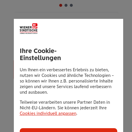
Leasing
Der schnelleste und bequemste Weg zum
Wunschauto.
Ihre Cookie-
Einstellungen
Individuelle monatliche Leasingraten.
Um Ihnen ein verbessertes Erlebnis zu bieten,
nutzen wir Cookies und ähnliche Technologien –
so können wir Ihnen z.B. personalisierte Inhalte
alles aus einer Hand: Finanzierung,
zeigen und unsere Services laufend verbessern
und ausbauen.
Versicherung, Anmeldung
flexible Finanzierung ganz nach
Teilweise verarbeiten unsere Partner Daten in
Nicht-EU-Ländern. Sie können jederzeit Ihre
Ihren Wünschen
Cookies individuell anpassen
.
mehr
GAP-Deckung
in der Vollkasko-
Information
Versicherung
ein-/ausblenden