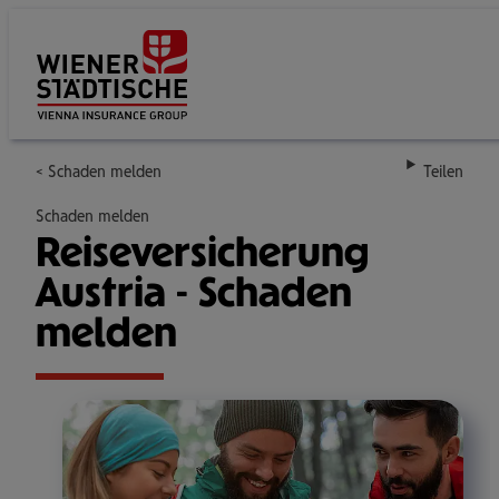
Su
Schaden melden
Teilen
Schaden melden
Rei­se­ver­si­che­rung
Austria - Schaden
melden