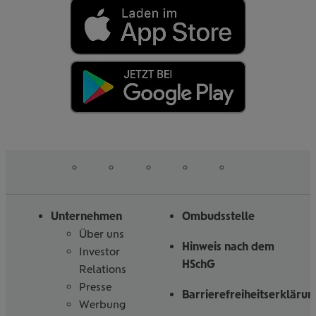
auf
auf
auf
auf
auf
Folgen
Linked
Instagram
Facebook
Tiktoc
YouTube
Sie
in
uns
Unternehmen
Ombudsstelle
Über uns
Hinweis nach dem
Investor
HSchG
Relations
Presse
Barrierefreiheitserklärun
Werbung