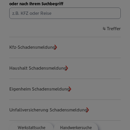
oder nach Ihrem Suchbegriff
für
4 Treffer
Ihre
Suc
Kfz-Schadensmeldung
nach
Kate
"Die
Haushalt Schadensmeldung
meis
ver
Sch
Eigenheim Schadensmeldung
Unfallversicherung Schadensmeldung
Werk­statt­su­che
Hand­wer­ker­su­che