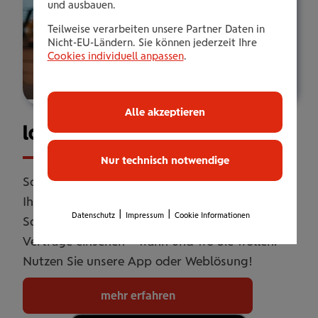
und ausbauen.
Teilweise verarbeiten unsere Partner Daten in
Nicht-EU-Ländern. Sie können jederzeit Ihre
Cookies individuell anpassen
.
Alle akzeptieren
los­le­ben
Nur technisch notwendige
Schluss mit Papierkram. Mit losleben zeigen wir
Ihnen die einfache Welt der Versicherung. Einen
|
|
Datenschutz
Impressum
Cookie Informationen
Schaden melden, Rechnungen einreichen,
Verträge einsehen – wann und wo Sie wollen.
Nutzen Sie unsere App oder Weblösung!
mehr erfahren