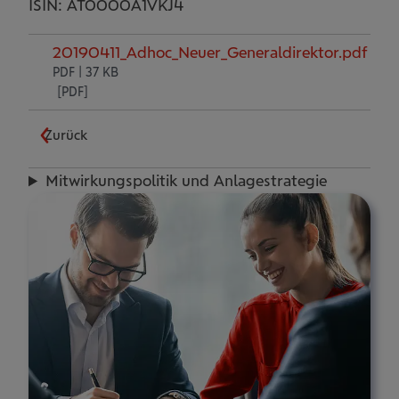
ISIN: AT0000A1VKJ4
20190411_Adhoc_Neuer_Generaldirektor.pdf
PDF | 37 KB
Zurück
Mit­wir­kungs­po­li­tik und Anla­ge­stra­te­gie