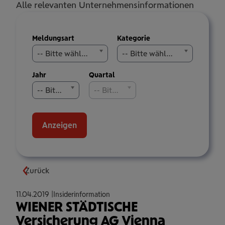
Alle relevanten Unternehmensinformationen
Meldungen
Meldungsart
Kategorie
filtern
-- Bitte wählen Sie aus --
-- Bitte wählen Sie aus --
Jahr
Quartal
-- Bitte wählen Sie aus --
-- Bitte wählen Sie aus --
Anzeigen
Zurück
11.04.2019
Insiderinformation
WIENER STÄDTISCHE
Versicherung AG Vienna