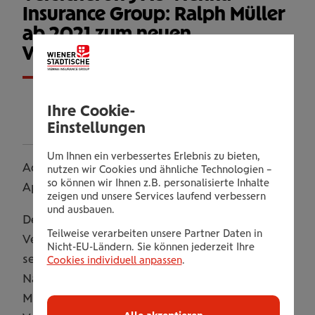
Insurance Group: Ralph Müller
ab 2021 zum neuen
Vorstandsvorsitzenden bestellt
20190411_Adhoc_Neuer_Generaldirektor.pdf
Ihre Cookie-
PDF | 37 KB
Einstellungen
Um Ihnen ein verbessertes Erlebnis zu bieten,
Ad-hoc Mitteilung nach Art. 17 MAR vom 11.
nutzen wir Cookies und ähnliche Technologien –
so können wir Ihnen z.B. personalisierte Inhalte
April 2019/13:28 Uhr
zeigen und unsere Services laufend verbessern
und ausbauen.
Der Aufsichtsrat der WIENER STÄDTISCHE
Teilweise verarbeiten unsere Partner Daten in
Versicherung AG Vienna Insurance Group hat in
Nicht-EU-Ländern. Sie können jederzeit Ihre
seiner heutigen Sitzung Ralph Müller zum
Cookies individuell anpassen
.
Nachfolger von Robert Lasshofer bestellt.
Müller, derzeit Generaldirektor der DONAU