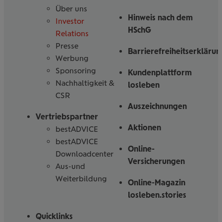
Über uns
Hinweis nach dem
Investor
HSchG
Relations
Presse
Barrierefreiheitserklärun
Werbung
Sponsoring
Kundenplattform
Nachhaltigkeit &
losleben
CSR
Auszeichnungen
Vertriebspartner
Aktionen
bestADVICE
bestADVICE
Online-
Downloadcenter
Versicherungen
Aus-und
Weiterbildung
Online-Magazin
losleben.stories
Quicklinks