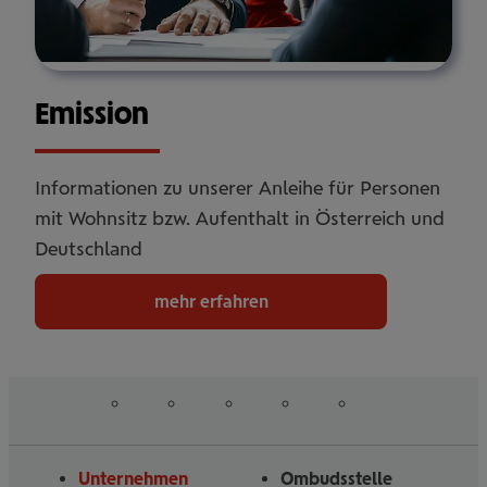
Emis­sion
Informationen zu unserer Anleihe für Personen
mit Wohnsitz bzw. Aufenthalt in Österreich und
Deutschland
mehr erfahren
auf
auf
auf
auf
auf
Folgen
Linked
Instagram
Facebook
Tiktoc
YouTube
Sie
in
uns
Unternehmen
Ombudsstelle