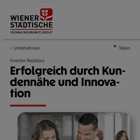
Su
Unternehmen
Teilen
Investor Relations
Erfolg­reich durch Kun­
den­nähe und Inno­va­
tion