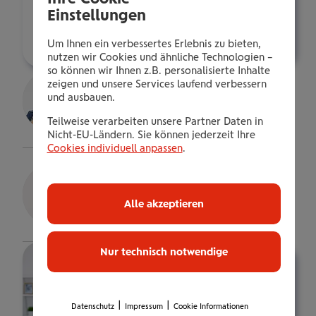
s.watzko@wienerstaedtische.at
Einstellungen
Über mich
Um Ihnen ein verbessertes Erlebnis zu bieten,
nutzen wir Cookies und ähnliche Technologien –
so können wir Ihnen z.B. personalisierte Inhalte
zeigen und unsere Services laufend verbessern
Sandra Fleischmann
und ausbauen.
Details
Teilweise verarbeiten unsere Partner Daten in
Nicht-EU-Ländern. Sie können jederzeit Ihre
Cookies individuell anpassen
.
Franz Machaczek
Senior Consultant
Alle akzeptieren
Details
Nur technisch notwendige
|
|
Datenschutz
Impressum
Cookie Informationen