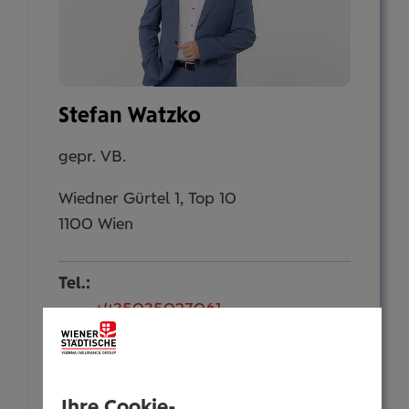
Stefan Watzko
gepr. VB.
Wiedner Gürtel 1, Top 10
1100 Wien
Tel.:
+435035027061
Mobil:
+436646013927061
E-Mail:
Ihre Cookie-