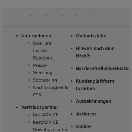
erfahren
erfahren
auf
auf
auf
auf
auf
Folgen
Linked
Instagram
Facebook
Tiktoc
YouTube
Sie
in
uns
Unternehmen
Ombudsstelle
Über uns
Hinweis nach dem
Investor
HSchG
Relations
Presse
Barrierefreiheitserklärun
Werbung
Sponsoring
Kundenplattform
Nachhaltigkeit &
losleben
CSR
Auszeichnungen
Vertriebspartner
Aktionen
bestADVICE
bestADVICE
Online-
Downloadcenter