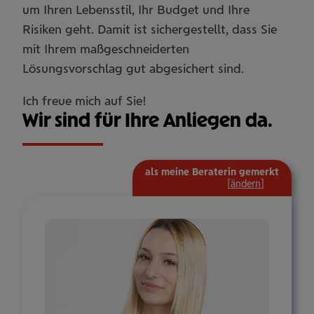
um Ihren Lebensstil, Ihr Budget und Ihre
Risiken geht. Damit ist sichergestellt, dass Sie
mit Ihrem maßgeschneiderten
Lösungsvorschlag gut abgesichert sind.
Ich freue mich auf Sie!
Wir sind für Ihre Anliegen da.
als meine Beraterin gemerkt
mehr
[
ändern
]
Informat
ein-/aus