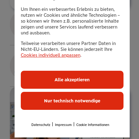
Um Ihnen ein verbessertes Erlebnis zu bieten,
Franz Machaczek
nutzen wir Cookies und ähnliche Technologien –
so können wir Ihnen z.B. personalisierte Inhalte
Senior Consultant
zeigen und unsere Services laufend verbessern
und ausbauen.
Details
Teilweise verarbeiten unsere Partner Daten in
Nicht-EU-Ländern. Sie können jederzeit Ihre
Stefan Watzko
Cookies individuell anpassen
.
gepr. VB.
Details
Alle akzeptieren
Nur technisch notwendige
|
|
Datenschutz
Impressum
Cookie Informationen