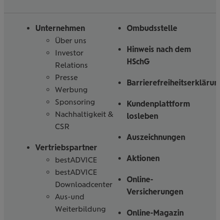
Folgen
Linked
Instagram
Facebook
Tiktoc
YouTube
Sie
in
uns
Unternehmen
Ombudsstelle
Über uns
Hinweis nach dem
Investor
HSchG
Relations
Presse
Barrierefreiheitserklärun
Werbung
Sponsoring
Kundenplattform
Nachhaltigkeit &
losleben
CSR
Auszeichnungen
Vertriebspartner
Aktionen
bestADVICE
bestADVICE
Online-
Downloadcenter
Versicherungen
Aus-und
Weiterbildung
Online-Magazin