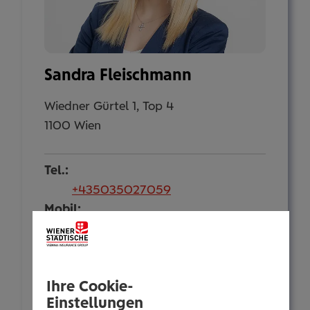
Sandra Fleischmann
Wiedner Gürtel 1, Top 4
1100 Wien
Tel.:
+435035027059
Mobil:
+436646013927059
E-Mail:
s.fleischmann@wienerstaedtische.at
Ihre Cookie-
Über mich
Einstellungen