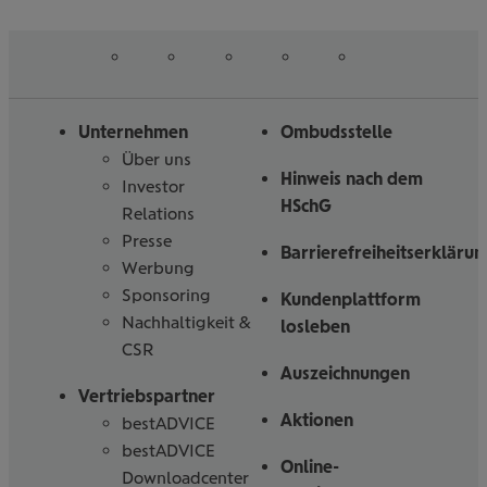
erfahren
erfahren
auf
auf
auf
auf
auf
Folgen
Linked
Instagram
Facebook
Tiktoc
YouTube
Sie
in
uns
Unternehmen
Ombudsstelle
Über uns
Hinweis nach dem
Investor
HSchG
Relations
Presse
Barrierefreiheitserklärun
Werbung
Sponsoring
Kundenplattform
Nachhaltigkeit &
losleben
CSR
Auszeichnungen
Vertriebspartner
Aktionen
bestADVICE
bestADVICE
Online-
Downloadcenter