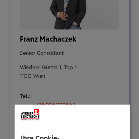
Franz Machaczek
Senior Consultant
Wiedner Gürtel 1, Top 4
1100 Wien
Tel.:
+435035022567
Mobil:
+436646013922567
E-Mail:
Ihre Cookie-