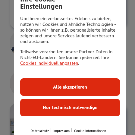
f.machaczek@wienerstaedtische.at
Einstellungen
Über mich
Um Ihnen ein verbessertes Erlebnis zu bieten,
nutzen wir Cookies und ähnliche Technologien –
so können wir Ihnen z.B. personalisierte Inhalte
zeigen und unsere Services laufend verbessern
Sandra Fleischmann
und ausbauen.
Details
Teilweise verarbeiten unsere Partner Daten in
Nicht-EU-Ländern. Sie können jederzeit Ihre
Cookies individuell anpassen
.
Stefan Watzko
gepr. VB.
Alle akzeptieren
Details
Nur technisch notwendige
|
|
Datenschutz
Impressum
Cookie Informationen