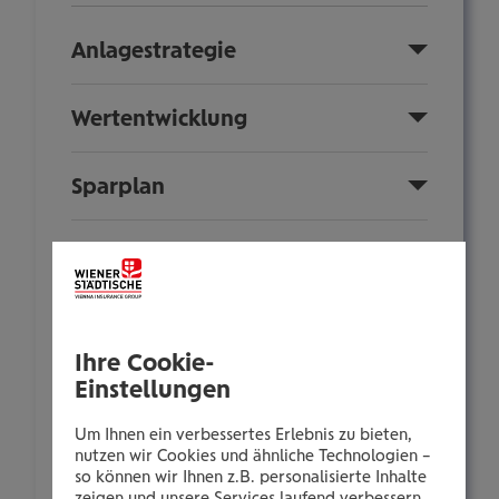
Anlagestrategie
Wertentwicklung
Sparplan
Fondsinformationen
Nachhaltigkeit
Ihre Cookie-
Einstellungen
Anlegerinformationen
Um Ihnen ein verbessertes Erlebnis zu bieten,
Zusammensetzung
nutzen wir Cookies und ähnliche Technologien –
so können wir Ihnen z.B. personalisierte Inhalte
zeigen und unsere Services laufend verbessern