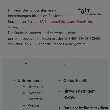
Hinweis: Die Fondsdaten und -
berechnungen für dieses Service stellt
Ihnen unser Partner
FAIT Internet Software GmbH
zur
Verfügung.
Die Suche ist anonym und es werden keine
personenbezogenen Daten mit der WIENER STÄDTISCHEN
Versicherung AG Vienna Insurance Group geteilt.
auf
auf
auf
auf
auf
Folgen
Linked
Instagram
Facebook
Tiktoc
YouTube
Sie
in
uns
Unternehmen
Ombudsstelle
Über uns
Hinweis nach dem
Investor
HSchG
Relations
Presse
Barrierefreiheitserklärun