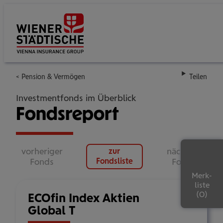
Su
Pension & Vermögen
Teilen
Investmentfonds im Überblick
Fondsreport
vorheriger
nächster
zur
Fonds
Fondsliste
Fonds
Merk-
liste
ECOfin Index Aktien
Global T