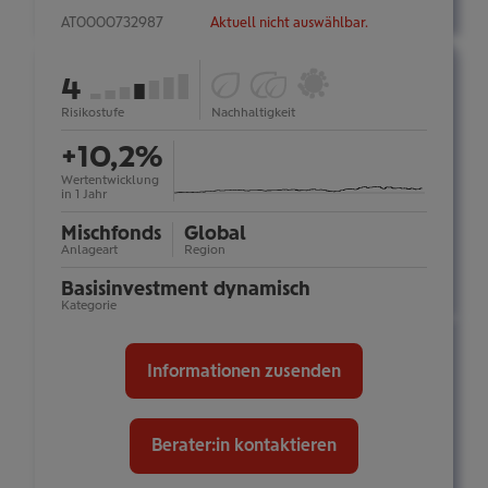
AT0000732987
Aktuell nicht auswählbar.
ESG
Ökologische
Österreichisches
von
4
Fonds
Impact-
Umweltzeichen:
(Art.
Investments
nein
7
Risikostufe
Nachhaltigkeit
mehr
Information
8):
(Art.
ein-/ausblenden
+10,2%
nein
9):
nein
Wertentwicklung
in 1 Jahr
Mischfonds
Global
Anlageart
Region
Basis­investment dynamisch
Kategorie
Informationen zusenden
Berater:in kontaktieren