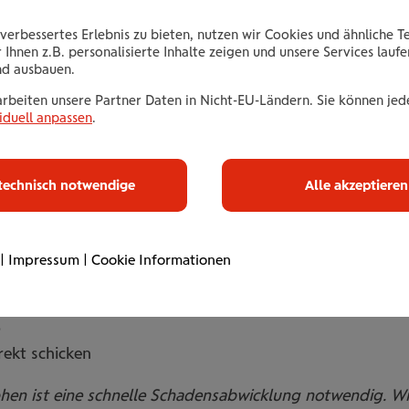
der Verwüstung in vielen Bundesländern. Besonders betr
verbessertes Erlebnis zu bieten, nutzen wir Cookies und ähnliche T
äden, Vermurungen und Überschwemmungen. Straßen war
 Ihnen z.B. personalisierte Inhalte zeigen und unsere Services lauf
nd ausbauen.
uerwehren sind noch immer im Dauer- und Katastrophene
arbeiten unsere Partner Daten in Nicht-EU-Ländern. Sie können jede
el früher begonnen. Seit Jänner registrierten wir bisla
iduell anpassen
.
 Naturkatastrophen weiterhin so stark sind, werden wir
tandsdirektorin Doris Wendler
.
technisch notwendige
Alle akzeptieren
n zur Schadensmeldung zur Verfügung:
|
Impressum
|
Cookie Informationen
 050 350 355
p
ekt schicken
n ist eine schnelle Schadensabwicklung notwendig. Wir b