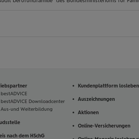
„Audit berufundfamilie“ des Bundesministeriums für Fami
riebspartner
Kundenplattform losleben
bestADVICE
Auszeichnungen
bestADVICE Downloadcenter
Aus-und Weiterbildung
Aktionen
dsstelle
Online-Versicherungen
eis nach dem HSchG