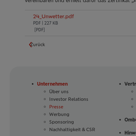
vereinbaren und erhielt dafür das Zertifikat 
24_Unwetter.pdf
PDF | 227 KB
Zurück
Unternehmen
Vert
Über uns
Investor Relations
Presse
Werbung
Ombu
Sponsoring
Nachhaltigkeit & CSR
Hinw