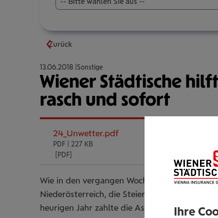
-- Bitte wählen Sie aus --
Zurück
13.06.2018
Sonstige
Wiener Städtische hil
rasch und sofort
24_Unwetter.pdf
PDF | 227 KB
Wie in den vergangen Wochen sind auch geste
Niederösterreich, die Steiermark und das Burg
heurigen Jahr zahlte die Assekuranz bereits 
Ihre Co