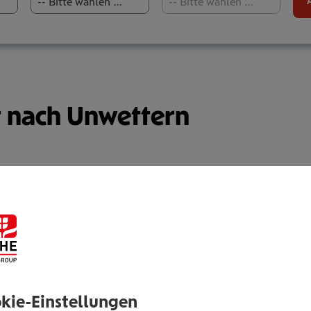
-- Bitte wählen Sie aus --
-- Bitte wählen Sie aus --
ft nach Unwettern
rn wieder heftige Unwetter über Österreich hinweggezo
enland. Die Wiener Städtische Versicherung rechnet mit 
mehr als 13 Mio. Euro aufgrund von Unwettern aus.
okie-Einstellungen