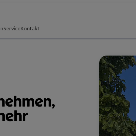
en
Service
Kontakt
neh­men,
 mehr