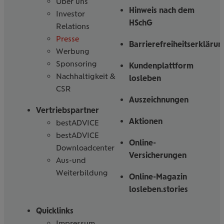
Über uns
Hinweis nach dem
Investor
HSchG
Relations
Presse
Barrierefreiheitserklärun
Werbung
Sponsoring
Kundenplattform
Nachhaltigkeit &
losleben
CSR
Auszeichnungen
Vertriebspartner
Aktionen
bestADVICE
bestADVICE
Online-
Downloadcenter
Versicherungen
Aus-und
Weiterbildung
Online-Magazin
losleben.stories
Quicklinks
Impressum