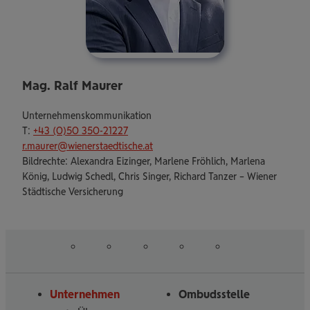
Mag. Ralf Maurer
Unternehmenskommunikation
T:
+43 (0)50 350-21227
r.maurer@wienerstaedtische.at
Bildrechte: Alexandra Eizinger, Marlene Fröhlich, Marlena
König, Ludwig Schedl, Chris Singer, Richard Tanzer – Wiener
Städtische Versicherung
auf
auf
auf
auf
auf
Folgen
Linked
Instagram
Facebook
Tiktoc
YouTube
Sie
in
uns
Unternehmen
Ombudsstelle