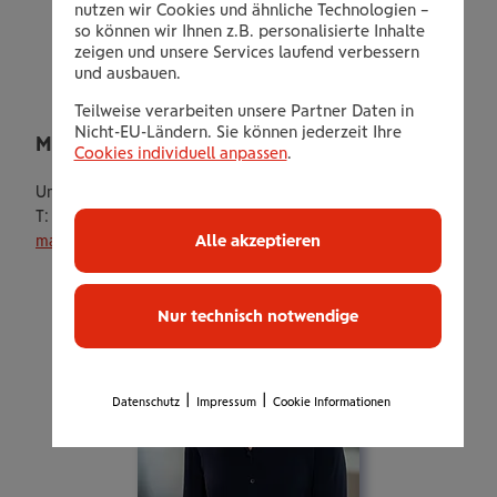
nutzen wir Cookies und ähnliche Technologien –
so können wir Ihnen z.B. personalisierte Inhalte
zeigen und unsere Services laufend verbessern
und ausbauen.
Teilweise verarbeiten unsere Partner Daten in
Nicht-EU-Ländern. Sie können jederzeit Ihre
Maximilian Jäger, MA, BSc (WU)
Cookies individuell anpassen
.
Unternehmenskommunikation
T:
+43 (0)50 350-22239
Alle akzeptieren
maximilian.jaeger@wienerstaedtische.at
Nur technisch notwendige
|
|
Datenschutz
Impressum
Cookie Informationen