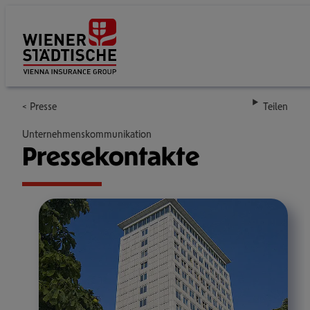
Su
Presse
Teilen
Unternehmenskommunikation
Pres­se­kon­takte