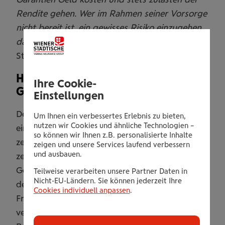
Rendite gehen. Wer im Rahmen seiner Vorsorge
nicht bereit ist, ein gewisses Risiko einzugehen,
darf nur eine geringe Rendite erwarten“
, so
Steßl.
Hohe Zufriedenheit mit
Ihre Cookie-
Gesundheitszustand
Einstellungen
Dem Gesundheitssystem stellen die Befragten
Um Ihnen ein verbessertes Erlebnis zu bieten,
nutzen wir Cookies und ähnliche Technologien –
ein gutes Zeugnis aus: Sieben von zehn Frauen
so können wir Ihnen z.B. personalisierte Inhalte
zeigen sich damit zufrieden. Zu diesem Wert
zeigen und unsere Services laufend verbessern
und ausbauen.
zeigt sich eine eindeutige Korrelation mit der
Gesundheitszufriedenheit: Je zufriedener mit
Teilweise verarbeiten unsere Partner Daten in
Nicht-EU-Ländern. Sie können jederzeit Ihre
der eigenen Gesundheit, desto zufriedener sind
Cookies individuell anpassen
.
Frauen mit dem Gesundheitssystem, und vice
versa. Insgesamt geben 86 Prozent der