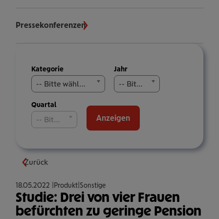
Pressekonferenzen
Meldungen
Kategorie
Jahr
filtern
-- Bitte wählen Sie aus --
-- Bitte wählen Sie aus --
Quartal
Anzeigen
-- Bitte wählen Sie aus --
Zurück
18.05.2022
Produkt
Sonstige
Studie: Drei von vier Frauen
befürchten zu geringe Pension