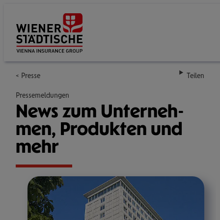
Su
Presse
Teilen
Pressemeldungen
News zum Unter­neh­
men, Pro­duk­ten und
mehr