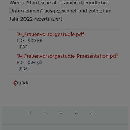
Wiener Städtische als „familienfreundliches
Unternehmen“ ausgezeichnet und zuletzt im
Jahr 2022 rezertifiziert.
14_Frauenvorsorgestudie.pdf
PDF | 906 KB
14_Frauenvorsorgestudie_Praesentation.pdf
PDF | 689 KB
Zurück
auf
auf
auf
auf
auf
Folgen
Linked
Instagram
Facebook
Tiktoc
YouTube
Sie
in