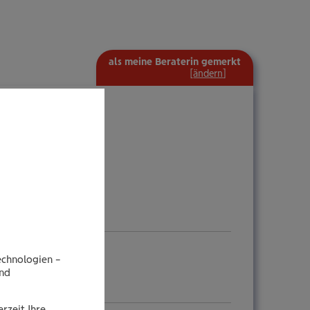
als meine Beraterin gemerkt
mehr
[
ändern
]
Information
ein-/ausblenden
echnologien –
end
rzeit Ihre