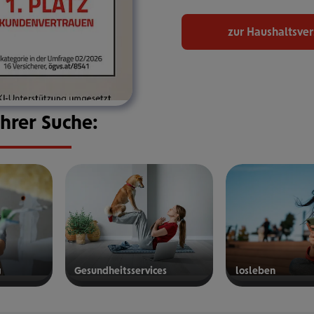
zur Haushaltsve
Ihrer Suche:
g
Gesund­heits­ser­vices
los­le­ben
mehr
mehr
erfahren
erfahren