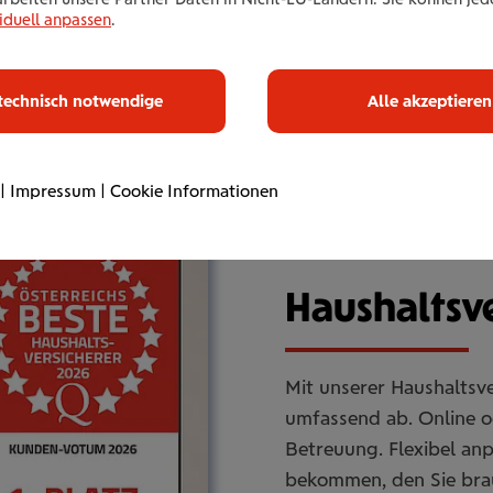
iduell anpassen
.
technisch notwendige
Alle akzeptieren
|
Impressum
|
Cookie Informationen
Haus­halts­ve
Mit unserer Haushaltsve
umfassend ab. Online od
Betreuung. Flexibel an
bekommen, den Sie bra