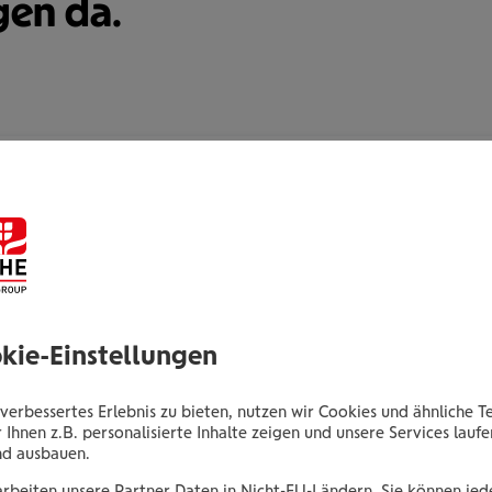
gen da.
Verena Brauneis
Gepr.VersBer.in
Waldmüllergasse 6
7400 Oberwart
okie-Einstellungen
Tel.:
+435035063865
verbessertes Erlebnis zu bieten, nutzen wir Cookies und ähnliche T
Mobil:
+436646013963865
 Ihnen z.B. personalisierte Inhalte zeigen und unsere Services lauf
E-Mail:
v.brauneis@wienerstaedtische.at
nd ausbauen.
arbeiten unsere Partner Daten in Nicht-EU-Ländern. Sie können jede