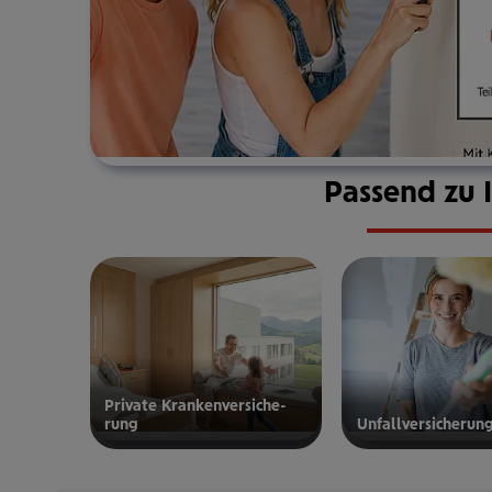
Passend zu 
Private Kran­ken­­­ver­si­che­
rung
Unfall­ver­si­che­run
zur privaten
zur
Kranken­
Unfallversicherung