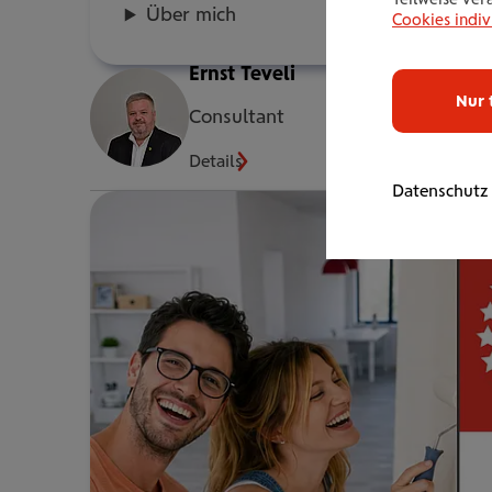
Über mich
Cookies indiv
Ernst Teveli
Nur 
Consultant
Details
Datenschutz