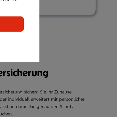
r­si­che­rung
rsicherung sichern Sie Ihr Zuhause
er individuell erweitert mit persönlicher
passbar, damit Sie genau den Schutz
uchen.