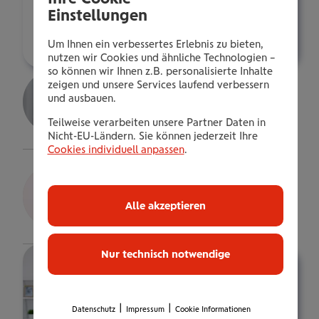
g.krenn@wienerstaedtische.at
Einstellungen
Über mich
Um Ihnen ein verbessertes Erlebnis zu bieten,
nutzen wir Cookies und ähnliche Technologien –
so können wir Ihnen z.B. personalisierte Inhalte
Alexandra Kohlfürst
zeigen und unsere Services laufend verbessern
und ausbauen.
Gepr.VersBer.in
Teilweise verarbeiten unsere Partner Daten in
Details
Nicht-EU-Ländern. Sie können jederzeit Ihre
Cookies individuell anpassen
.
Michael Posch
Bezirksdirektor
Alle akzeptieren
Details
Nur technisch notwendige
|
|
Datenschutz
Impressum
Cookie Informationen