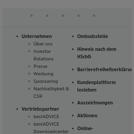
erfahren
erfahren
auf
auf
auf
auf
auf
Folgen
Linked
Instagram
Facebook
Tiktoc
YouTube
Sie
in
uns
Unternehmen
Ombudsstelle
Über uns
Hinweis nach dem
Investor
HSchG
Relations
Presse
Barrierefreiheitserklärun
Werbung
Sponsoring
Kundenplattform
Nachhaltigkeit &
losleben
CSR
Auszeichnungen
Vertriebspartner
Aktionen
bestADVICE
bestADVICE
Online-
Downloadcenter