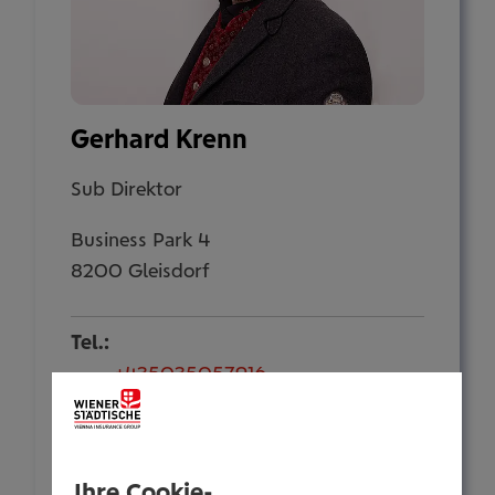
Gerhard Krenn
Sub Direktor
Business Park 4
8200 Gleisdorf
Tel.:
+435035057916
Mobil:
+436646013957916
E-Mail:
Ihre Cookie-