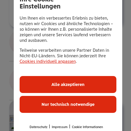
a.kohlfuerst@wienerstaedtische.at
Einstellungen
Über mich
Um Ihnen ein verbessertes Erlebnis zu bieten,
nutzen wir Cookies und ähnliche Technologien –
so können wir Ihnen z.B. personalisierte Inhalte
Gerhard Krenn
zeigen und unsere Services laufend verbessern
und ausbauen.
Sub Direktor
Teilweise verarbeiten unsere Partner Daten in
Details
Nicht-EU-Ländern. Sie können jederzeit Ihre
Cookies individuell anpassen
.
Michael Posch
Bezirksdirektor
Alle akzeptieren
Details
Nur technisch notwendige
|
|
Datenschutz
Impressum
Cookie Informationen