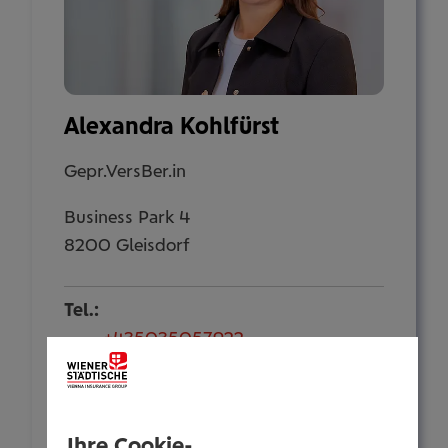
Alexandra Kohlfürst
Gepr.VersBer.in
Business Park 4
8200 Gleisdorf
Tel.:
+435035057922
Mobil:
+436646013957922
E-Mail:
Ihre Cookie-