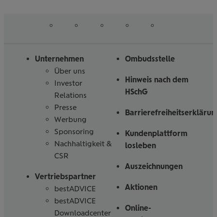
erfahren
erfahren
auf
auf
auf
auf
auf
Folgen
Linked
Instagram
Facebook
Tiktoc
YouTube
Sie
in
uns
Unternehmen
Ombudsstelle
Über uns
Hinweis nach dem
Investor
HSchG
Relations
Presse
Barrierefreiheitserklärun
Werbung
Sponsoring
Kundenplattform
Nachhaltigkeit &
losleben
CSR
Auszeichnungen
Vertriebspartner
Aktionen
bestADVICE
bestADVICE
Online-
Downloadcenter