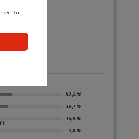
rzeit Ihre
n
42,5 %
38,7 %
15,4 %
fik
3,4 %