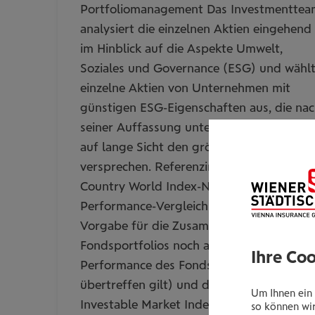
Portfoliomanagement Das Investmenttea
analysiert die einzelnen Aktien eingehend
im Hinblick auf die Aspekte Umwelt,
Soziales und Governance (ESG) und wähl
einzelne Aktien von Unternehmen mit
günstigen ESG-Eigenschaften aus, die na
seiner Auffassung unterbewertet sind un
auf lange Sicht den größten Wertzuwachs
versprechen. Referenzindizes: Der MSCI Al
Country World Index-NR (für den
Performance-Vergleich - dient weder als
Vorgabe für die Zusammenstellung des
Fondsportfolios noch als Zielwert für die
Ihre Co
Performance des Fonds, den es zu
übertreffen gilt) und der MSCI ACWI
Um Ihnen ein 
Investable Market Index-NR
so können wir