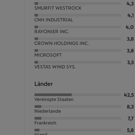
4,3
SMURFIT WESTROCK
4,1
CNH INDUSTRIAL
4,0
RAYONIER INC.
3,8
CROWN HOLDINGS INC.
3,8
MICROSOFT
3,5
VESTAS WIND SYS.
Länder
42,5
Vereinigte Staaten
8,3
Niederlande
7,7
Frankreich
5,8
Irland