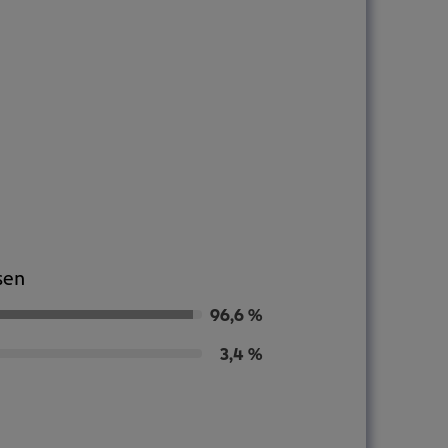
sen
96,6 %
3,4 %