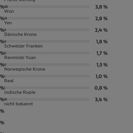
 %
3,8 %
Won
 %
2,8 %
Yen
 %
2,4 %
Dänische Krone
 %
1,8 %
Schweizer Franken
 %
1,7 %
Renminbi Yuan
 %
1,5 %
Norwegische Krone
 %
1,0 %
Real
 %
0,8 %
Indische Rupie
 %
3,4 %
nicht bekannt
 %
 %