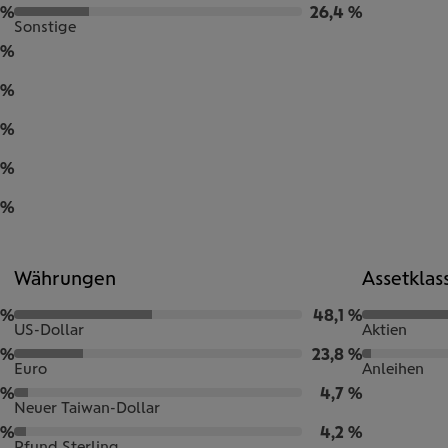
 %
26,4 %
Sonstige
 %
 %
 %
 %
 %
Währungen
Assetklas
 %
48,1 %
US-Dollar
Aktien
 %
23,8 %
Euro
Anleihen
 %
4,7 %
Neuer Taiwan-Dollar
 %
4,2 %
Pfund Sterling