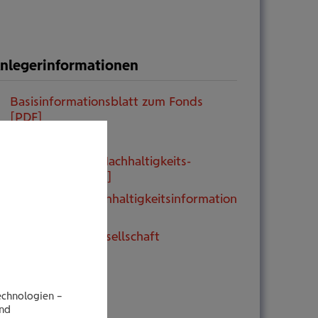
nlegerinformationen
Basisinformations­blatt zum Fonds
[PDF]
Factsheet [PDF]
vorvertragliche Nach­haltigkeits­
information [PDF]
regelmäßige Nach­haltigkeits­information
[PDF]
Link zur Fondsgesellschaft
echnologien –
end