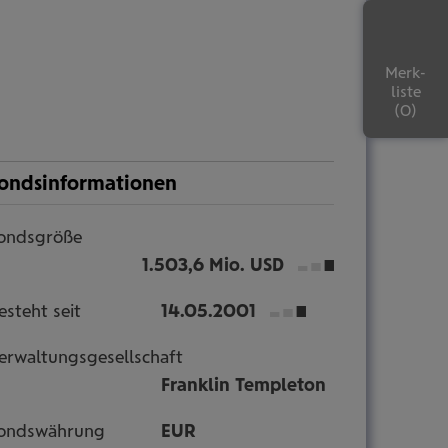
Merk-
liste
ondsinformationen
ondsgröße
1.503,6 Mio. USD
esteht seit
14.05.2001
erwaltungsgesellschaft
Franklin Templeton
ondswährung
EUR