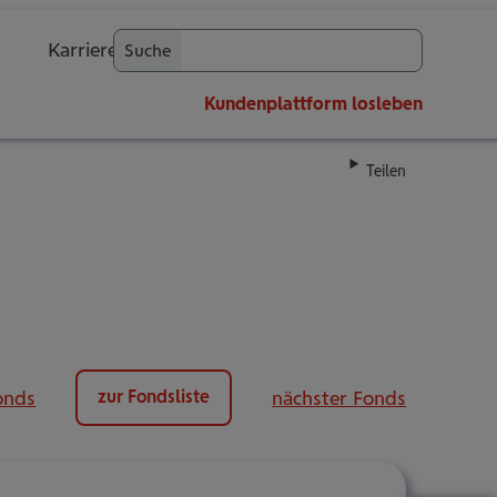
Karriere
Suche
OK
Kundenplattform
losleben
Teilen
onds
nächster Fonds
zur Fondsliste