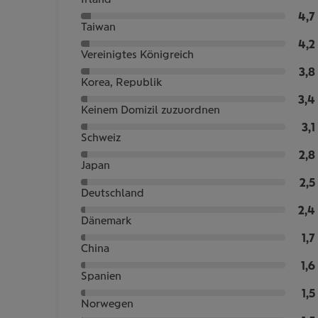
4,7
Taiwan
4,2
Vereinigtes Königreich
3,8
Korea, Republik
3,4
Keinem Domizil zuzuordnen
3,1
Schweiz
2,8
Japan
2,5
Deutschland
2,4
Dänemark
1,7
China
1,6
Spanien
1,5
Norwegen