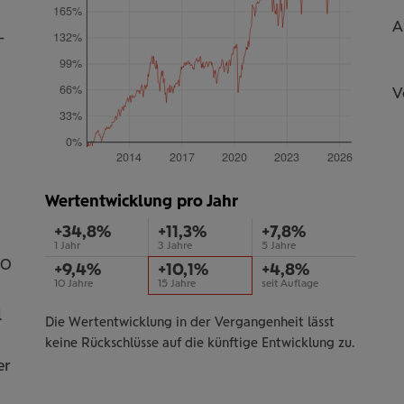
165%
A
-
132%
99%
66%
V
33%
0%
2014
2017
2020
2023
2026
Wertentwicklung pro Jahr
+34,8%
+11,3%
+7,8%
1 Jahr
3 Jahre
5 Jahre
50
+9,4%
+10,1%
+4,8%
10 Jahre
15 Jahre
seit Auflage
l
Die Wertentwicklung in der Vergangenheit lässt
keine Rückschlüsse auf die künftige Entwicklung zu.
er