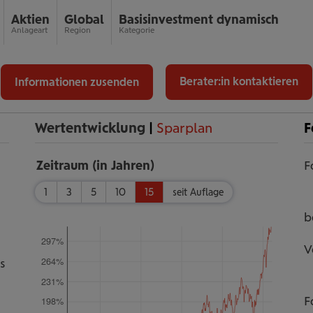
Aktien
Global
Basis­investment dynamisch
Anlageart
Region
Kategorie
Berater:in kontaktieren
Informationen zusenden
Wertentwicklung
|
Sparplan
F
Zeitraum (in Jahren)
F
1
3
5
10
15
seit Auflage
b
297%
V
264%
s
231%
F
198%