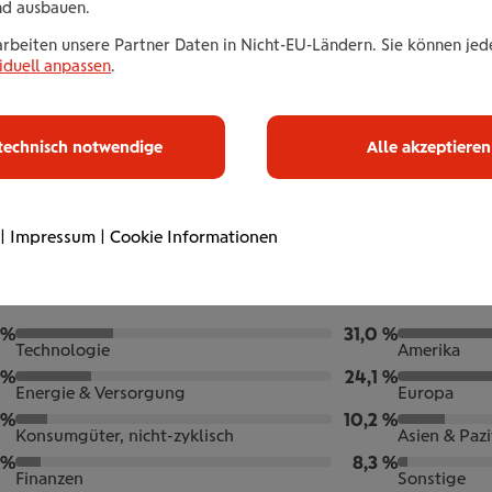
nd ausbauen.
,
ds
arbeiten unsere Partner Daten in Nicht-EU-Ländern. Sie können jede
iduell anpassen
.
u
technisch notwendige
Alle akzeptieren
|
Impressum
|
Cookie Informationen
Branchen
Regione
 %
31,0 %
Technologie
Amerika
 %
24,1 %
Energie & Versorgung
Europa
 %
10,2 %
Konsumgüter, nicht-zyklisch
Asien & Pazi
 %
8,3 %
Finanzen
Sonstige