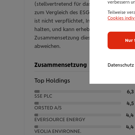
verbessern u
(stellvertretend für das Anlageuniversum
zum Vergleich des ESG-Ratings). Der Fon
Teilweise ver
Cookies indiv
ist nicht verpflichtet, Indexbestandteile z
halten, und kann erheblich von der
Zusammensetzung dieser Benchmarks
Nur 
abweichen.
Zusammensetzung
Datenschutz
Top Holdings
6,3
SSE PLC
4,5
ORSTED A/S
4,4
EVERSOURCE ENERGY
4,4
VEOLIA ENVIRONNE.