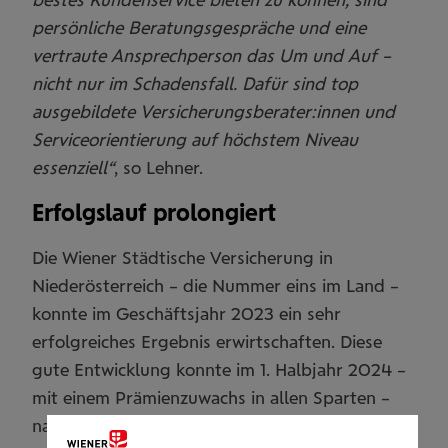
persönliche Beratungsgespräche und eine
vertraute Ansprechperson das Um und Auf –
nicht nur im Schadensfall. Dafür sind top
ausgebildete Versicherungsberater:innen und
Serviceorientierung auf höchstem Niveau
essenziell“
, so Lehner.
Erfolgslauf prolongiert
Die Wiener Städtische Versicherung in
Niederösterreich – die Nummer eins im Land –
konnte im Geschäftsjahr 2023 ein sehr
erfolgreiches Ergebnis erwirtschaften. Diese
gute Entwicklung konnte im 1. Halbjahr 2024 –
mit einem Prämienzuwachs in allen Sparten –
nahtlos fortgeführt werden. Besonders positiv