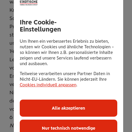
war der Geschäftsverlauf in der
Krankenversicherung und in der
Schaden-/Unfallversicherung. Die
Ihre Cookie-
Prämieneinnahmen in der Krankenversicherung
Einstellungen
stiegen auf 46,2 Mio. Euro (plus 12 Prozent)
Um Ihnen ein verbessertes Erlebnis zu bieten,
und in der Schaden-/Unfallversicherung auf
nutzen wir Cookies und ähnliche Technologien –
146,6 Mio. Euro (plus 8 Prozent). Die
so können wir Ihnen z.B. personalisierte Inhalte
zeigen und unsere Services laufend verbessern
Lebensversicherung zeigte mit einem Volumen
und ausbauen.
von 133 Mio. Euro ebenfalls eine erfreuliche
Teilweise verarbeiten unsere Partner Daten in
Entwicklung (plus 2 Prozent). In Summe
Nicht-EU-Ländern. Sie können jederzeit Ihre
verzeichnet die Wiener Städtische
Cookies individuell anpassen
.
Niederösterreich in den ersten sechs Monaten
des Jahres 2024 Prämieneinnahmen in Höhe
Alle akzeptieren
von 325,8 Mio. Euro, was einem Plus von
6 Prozent entspricht.
„Wir sehen in
Niederösterreich auch heuer eine weiterhin sehr
Nur technisch notwendige