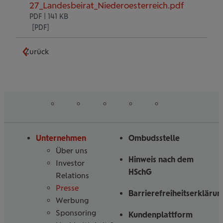
27_Landesbeirat_Niederoesterreich.pdf
PDF | 141 KB
Zurück
auf
auf
auf
auf
auf
Folgen
Linked
Instagram
Facebook
Tiktoc
YouTube
Sie
in
uns
Unternehmen
Ombudsstelle
Über uns
Hinweis nach dem
Investor
HSchG
Relations
Presse
Barrierefreiheitserklärun
Werbung
Sponsoring
Kundenplattform