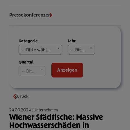
Pressekonferenzen
Meldungen
Kategorie
Jahr
filtern
-- Bitte wählen Sie aus --
-- Bitte wählen Sie aus --
Quartal
Anzeigen
-- Bitte wählen Sie aus --
Zurück
24.09.2024
Unternehmen
Wiener Städtische: Massive
Hochwasserschäden in