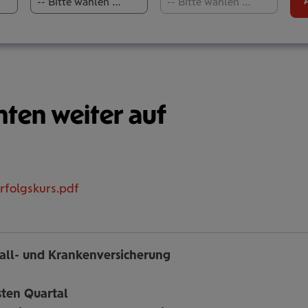
-- Bitte wählen Sie aus --
-- Bitte wählen Sie aus --
nten weiter auf
rfolgskurs.pdf
all- und Krankenversicherung
sten Quartal