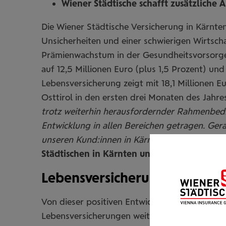
Wiener Städtische schafft zusätzliche A
Die Wiener Städtische Versicherung in Kärnten
Unsicherheiten und einer schwierigen Wirtscha
Prämienwachstum in der Gesundheitsvorsorge
auf 12,5 Millionen Euro (plus 1,5 Prozent) und
Lebensversicherung zeigt mit 18,1 Millionen E
Osttirol in den ersten drei Monaten des Jah
trotz weiterhin herausfordernder Rahmenbedin
Entwicklung in allen Bereichen getragen. Ger
unseren Kund:innen in Kärnten und Osttirol Ta
Städtischen in Kärnten und Osttirol.
Lebensversicherung weiterhi
Von dieser positiven Entwicklung profitiert 
Lebensversicherungen weiter zu. Zurückzuführ