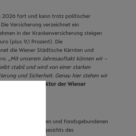
 2026 fort und kann trotz politischer
Die Versicherung verzeichnet ein
ahmen in der Krankenversicherung steigen
uro (plus 9,1 Prozent). Die
chnet die Wiener Städtische Kärnten und
uro.
„Mit unserem Jahresauftakt können wir –
bt stabil und wird von einer starken
ierung und Sicherheit. Genau hier stehen wir
ucher, Landesdirektor der Wiener
e vor allem bei hybriden und fondsgebundenen
er Bevölkerung: Angesichts des