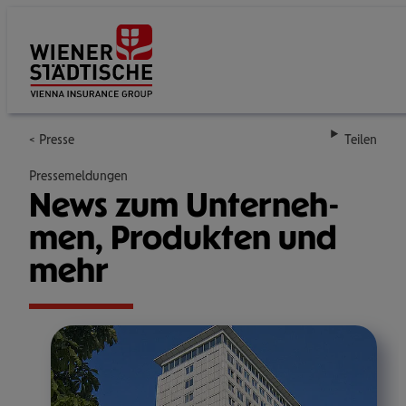
Su
Presse
Teilen
Pressemeldungen
News zum Unter­neh­
men, Pro­duk­ten und
mehr