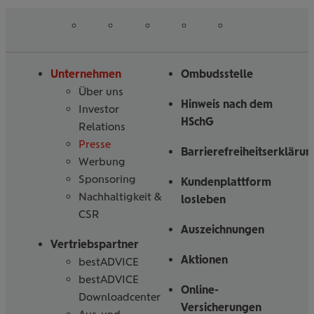
auf
auf
auf
auf
auf
Folgen
Linked
Instagram
Facebook
Tiktoc
YouTube
Sie
in
uns
Unternehmen
Ombudsstelle
Über uns
Hinweis nach dem
Investor
HSchG
Relations
Presse
Barrierefreiheitserklärun
Werbung
Sponsoring
Kundenplattform
Nachhaltigkeit &
losleben
CSR
Auszeichnungen
Vertriebspartner
Aktionen
bestADVICE
bestADVICE
Online-
Downloadcenter
Versicherungen