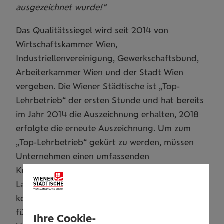
ausgezeichnet wurde!“
Das Qualitätssiegel wird seit 2014 von
Wirtschaftskammer Wien,
Industriellenvereinigung, Gewerkschaftsbund,
Arbeiterkammer Wien und der Stadt Wien
vergeben. Die Wiener Städtische ist „Top-
Lehrbetrieb“ der ersten Stunde und hat bereits
im Jahr 2014 die Auszeichnung erhalten, 2018
erfolgte die erneute Auszeichnung. Um zum
„Top-Lehrbetrieb“ gekürt zu werden, müssen
Unternehmen einen umfassenden
Kriterienkatalog erfüllen. Die Wiener Städtische
Landesdirektion Wien sticht vor allem durch
kostenlose Ausbildungsmaßnahmen, Prämien
für herausragende Erfolge sowie die intensive
Ihre Cookie-