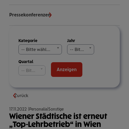
Pressekonferenzen
Meldungen
Kategorie
Jahr
filtern
-- Bitte wählen Sie aus --
-- Bitte wählen Sie aus --
Quartal
Anzeigen
-- Bitte wählen Sie aus --
Zurück
17.11.2022
Personalia
Sonstige
Wiener Städtische ist erneut
„Top-Lehrbetrieb“ in Wien