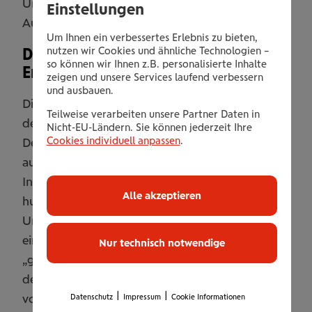
Unterstützung der Lehrlinge durch die
Einstellungen
Ausbildner hervor.
Um Ihnen ein verbessertes Erlebnis zu bieten,
nutzen wir Cookies und ähnliche Technologien –
Duale Ausbildung für nachhaltigen
so können wir Ihnen z.B. personalisierte Inhalte
Erfolg
zeigen und unsere Services laufend verbessern
und ausbauen.
Die Wiener Städtische zählt österreichweit zu
Teilweise verarbeiten unsere Partner Daten in
den größten Lehrlingsausbildnern der Branche.
Nicht-EU-Ländern. Sie können jederzeit Ihre
Cookies individuell anpassen
.
Derzeit bildet das Unternehmen 150 Lehrlinge
aus, knapp 40 davon in der Bundeshauptstadt.
In den vergangenen Jahren haben mehrere
Alle akzeptieren
hundert junge Menschen ihre Lehre im
Unternehmen erfolgreich absolviert, mehr als
ein Drittel sogar mit „ausgezeichnetem“ oder
Nur technisch notwendige
„gutem“ Erfolg. Wer sich für eine Ausbildung in
der Wiener Städtischen entscheidet, profitiert
|
|
von einer praxisnahen Ausbildung: Ab dem
Datenschutz
Impressum
Cookie Informationen