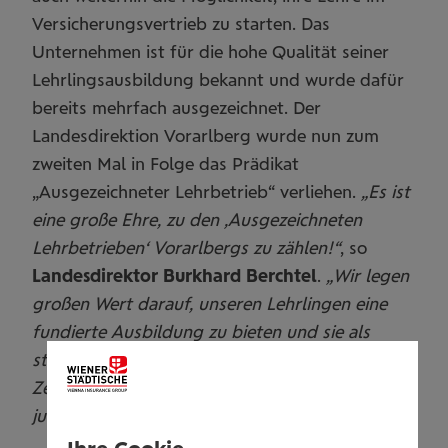
Versicherungsvertrieb zu starten. Das
Unternehmen ist für die hohe Qualität seiner
Lehrlingsausbildung bekannt und wurde dafür
bereits mehrfach ausgezeichnet. Der
Landesdirektion Vorarlberg wurde nun zum
zweiten Mal in Folge das Prädikat
„Ausgezeichneter Lehrbetrieb“ verliehen.
„Es ist
eine große Ehre, zu den ‚Ausgezeichneten
Lehrbetrieben‘ Vorarlbergs zu zählen!“
, so
Landesdirektor Burkhard Berchtel
.
„Wir legen
großen Wert darauf, unseren Lehrlingen eine
fundierte Ausbildung zu bieten und sie als
starker Partner zu unterstützen! Gerade in
Zeiten wie diesen ist es wichtiger denn je,
jungen Menschen eine Perspektive zu bieten.“