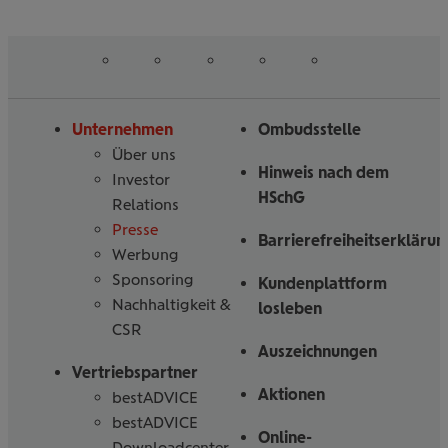
auf
auf
auf
auf
auf
Folgen
Linked
Instagram
Facebook
Tiktoc
YouTube
Sie
in
uns
Unternehmen
Ombudsstelle
Über uns
Hinweis nach dem
Investor
HSchG
Relations
Presse
Barrierefreiheitserklärun
Werbung
Sponsoring
Kundenplattform
Nachhaltigkeit &
losleben
CSR
Auszeichnungen
Vertriebspartner
Aktionen
bestADVICE
bestADVICE
Online-
Downloadcenter