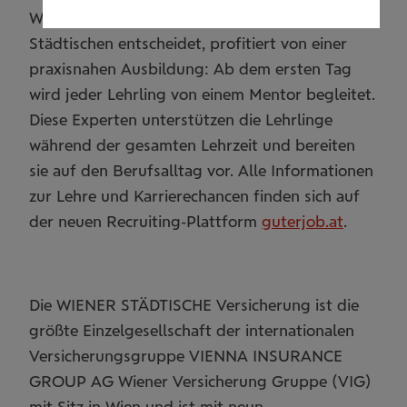
Wer sich für eine Ausbildung in der Wiener
Städtischen entscheidet, profitiert von einer
praxisnahen Ausbildung: Ab dem ersten Tag
wird jeder Lehrling von einem Mentor begleitet.
Diese Experten unterstützen die Lehrlinge
während der gesamten Lehrzeit und bereiten
sie auf den Berufsalltag vor. Alle Informationen
zur Lehre und Karrierechancen finden sich auf
der neuen Recruiting-Plattform
guterjob.at
.
Die WIENER STÄDTISCHE Versicherung ist die
größte Einzelgesellschaft der internationalen
Versicherungsgruppe VIENNA INSURANCE
GROUP AG Wiener Versicherung Gruppe (VIG)
mit Sitz in Wien und ist mit neun