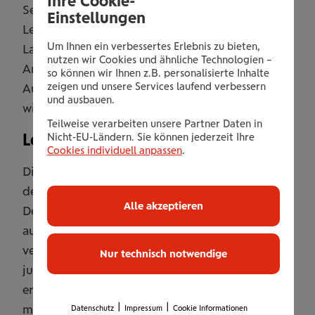
Ihre Cookie-
Seit 1997 wird das Prädikat „Ausgezeichneter
Einstellungen
Lehrbetrieb“ durch die Vorarlberger
Um Ihnen ein verbessertes Erlebnis zu bieten,
Landesregierung, die Wirtschaftskammer und
nutzen wir Cookies und ähnliche Technologien –
Arbeiterkammer verliehen und bestätigt die
so können wir Ihnen z.B. personalisierte Inhalte
zeigen und unsere Services laufend verbessern
Ausbildungsqualität von engagierten Betrieben
und ausbauen.
wie der Wiener Städtischen.
Teilweise verarbeiten unsere Partner Daten in
Lehrlinge im Fokus
Nicht-EU-Ländern. Sie können jederzeit Ihre
Cookies individuell anpassen
.
Die Wiener Städtische zählt österreichweit zu
den größten Lehrlingsausbildnern der Branche.
Alle akzeptieren
Derzeit bildet das Unternehmen 160 Lehrlinge
aus, neun davon in Vorarlberg. In den
vergangenen Jahren haben mehrere hundert
Nur technisch notwendige
junge Menschen ihre Lehre im Unternehmen
erfolgreich absolviert, mehr als ein Drittel sogar
|
|
mit „ausgezeichnetem“ oder „gutem“ Erfolg.
Datenschutz
Impressum
Cookie Informationen