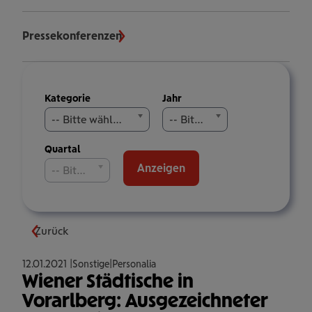
Pressekonferenzen
Meldungen
Kategorie
Jahr
filtern
-- Bitte wählen Sie aus --
-- Bitte wählen Sie aus --
Quartal
Anzeigen
-- Bitte wählen Sie aus --
Zurück
12.01.2021
Sonstige
Personalia
Wiener Städtische in
Vorarlberg: Ausgezeichneter