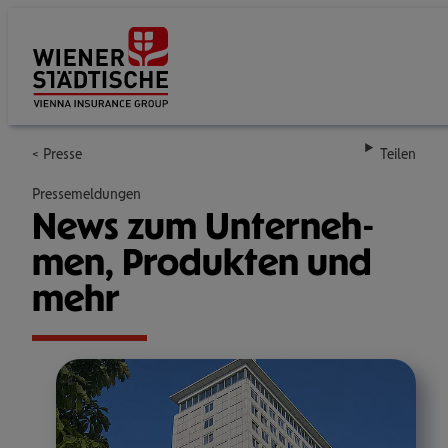
Su
Presse
Teilen
Pressemeldungen
News zum Unter­neh­
men, Pro­duk­ten und
mehr