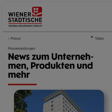
Su
Presse
Teilen
Pressemeldungen
News zum Unter­neh­
men, Pro­duk­ten und
mehr