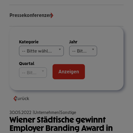
Pressekonferenzen
Meldungen
Kategorie
Jahr
filtern
-- Bitte wählen Sie aus --
-- Bitte wählen Sie aus --
Quartal
Anzeigen
-- Bitte wählen Sie aus --
Zurück
30.05.2022
Unternehmen
Sonstige
Wiener Städtische gewinnt
Employer Branding Award in