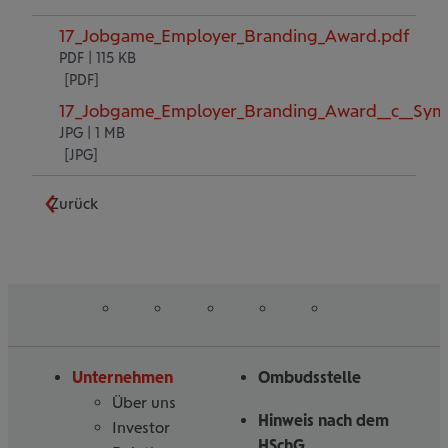
17_Jobgame_Employer_Branding_Award.pdf
PDF | 115 KB
17_Jobgame_Employer_Branding_Award__c__Symb
JPG | 1 MB
Zurück
auf
auf
auf
auf
auf
Folgen
Linked
Instagram
Facebook
Tiktoc
YouTube
Sie
in
uns
Unternehmen
Ombudsstelle
Über uns
Hinweis nach dem
Investor
HSchG