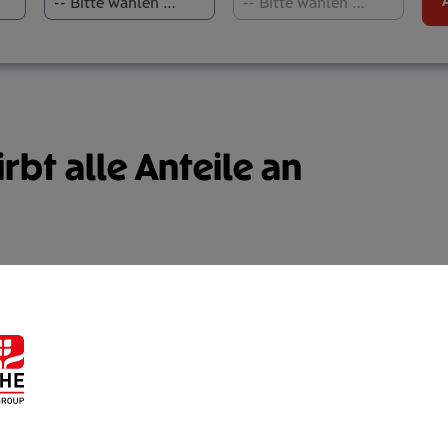
-- Bitte wählen Sie aus --
-- Bitte wählen Sie aus --
rbt alle Anteile an
le_an_Palais_Hansen.pdf
Hansen_Immobilienentwicklung_GmbH.jpg
 Wien gelangt zur Gänze in den Besitz des bisherigen Me