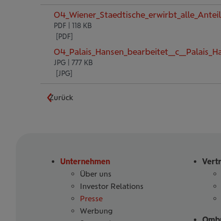
04_Wiener_Staedtische_erwirbt_alle_Antei
PDF | 118 KB
04_Palais_Hansen_bearbeitet__c__Palais_
JPG | 777 KB
Zurück
Unternehmen
Vert
Über uns
Investor Relations
Presse
Werbung
Ombu