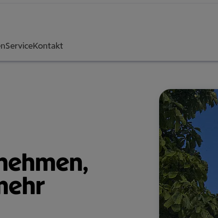
en
Service
Kontakt
neh­men,
 mehr