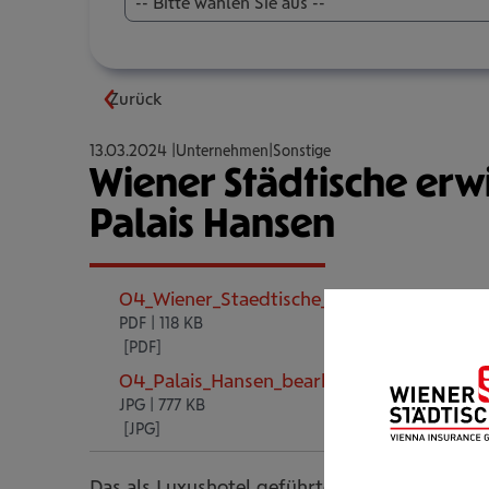
-- Bitte wählen Sie aus --
Zurück
13.03.2024
Unternehmen
Sonstige
Wiener Städtische erwi
Palais Hansen
04_Wiener_Staedtische_erwirbt_alle_Antei
PDF | 118 KB
04_Palais_Hansen_bearbeitet__c__Palais_
JPG | 777 KB
Das als Luxushotel geführte Palais Hansen in