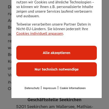
nutzen wir Cookies und ähnliche Technologien –
Die neue Seekirchner Geschäftsstelle bietet auf
so können wir Ihnen z.B. personalisierte Inhalte
zeigen und unsere Services laufend verbessern
rund 150 Quadratmetern modern ausgestattete
und ausbauen.
Arbeitsplätze und Räume, die ganz auf die
Teilweise verarbeiten unsere Partner Daten in
Bedürfnisse von Kunden und Mitarbeitern
Nicht-EU-Ländern. Sie können jederzeit Ihre
Cookies individuell anpassen
.
ausgerichtet sind. Mit dem neuen Standort
reagiert die Wiener Städtische auf die
wachsende Nachfrage nach persönlicher
Alle akzeptieren
Beratung und Servicequalität in der Region.
Kunden profitieren künftig von einem
umfassenden Angebot – von individueller
Nur technisch notwendige
Vorsorge- und Versicherungsberatung bis hin
zur unkomplizierten Kfz-Zulassung direkt vor
|
|
Ort.
Datenschutz
Impressum
Cookie Informationen
Geschäftsstelle Seekirchen
5201 Seekirchen am Wallersee, Mathias-