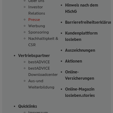
Über uns
Hinweis nach dem
Investor
HSchG
Relations
Presse
Barrierefreiheitserklärun
Werbung
Sponsoring
Kundenplattform
Nachhaltigkeit &
losleben
CSR
Auszeichnungen
Vertriebspartner
Aktionen
bestADVICE
bestADVICE
Online-
Downloadcenter
Versicherungen
Aus-und
Weiterbildung
Online-Magazin
losleben.stories
Quicklinks
Impressum