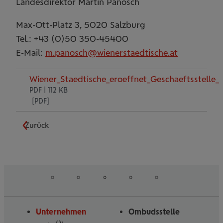
Landesdirektor Martin Panosch
Max-Ott-Platz 3, 5020 Salzburg
Tel.: +43 (0)50 350-45400
E-Mail:
m.panosch@wienerstaedtische.at
Wiener_Staedtische_eroeffnet_Geschaeftsstelle_i
PDF | 112 KB
Zurück
auf
auf
auf
auf
auf
Folgen
Linked
Instagram
Facebook
Tiktoc
YouTube
Sie
in
uns
Unternehmen
Ombudsstelle