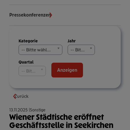
Pressekonferenzen
Meldungen
Kategorie
Jahr
filtern
-- Bitte wählen Sie aus --
-- Bitte wählen Sie aus --
Quartal
Anzeigen
-- Bitte wählen Sie aus --
Zurück
13.11.2025
Sonstige
Wiener Städtische eröffnet
Geschäftsstelle in Seekirchen