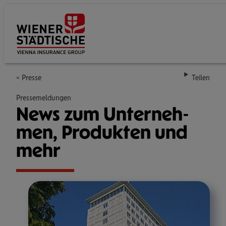
Su
Presse
Teilen
Pressemeldungen
News zum Unter­neh­
men, Pro­duk­ten und
mehr