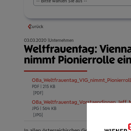
-- Bitte wählen Sie aus --
Zurück
03.03.2020
Unternehmen
Weltfrauentag: Vienn
nimmt Pionierrolle ei
08a_Weltfrauentag_VIG_nimmt_Pionierroll
PDF | 215 KB
08a_Weltfrauentag_Vorstaendinnen_Jeff_
JPG | 564 KB
In allen österreichischen Gesellschaften Man