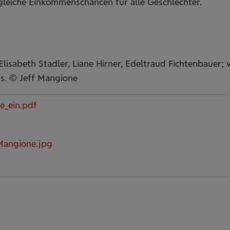
 gleiche Einkommenschancen für alle Geschlechter.
Elisabeth Stadler, Liane Hirner, Edeltraud Fichtenbauer; v
us. © Jeff Mangione
e_ein.pdf
Mangione.jpg