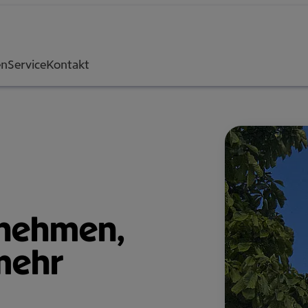
en
Service
Kontakt
neh­men,
 mehr