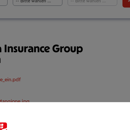
-- Bitte wählen Sie aus --
-- Bitte wählen Sie aus --
a Insurance Group
n
e_ein.pdf
Mangione.jpg
agerinnen in oberster Führungsebene