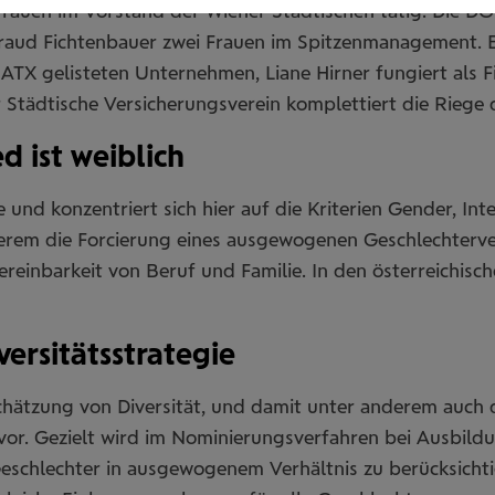
Frauen im Vorstand der Wiener Städtischen tätig. Die 
raud Fichtenbauer zwei Frauen im Spitzenmanagement. Eli
 ATX gelisteten Unternehmen, Liane Hirner fungiert als 
 Städtische Versicherungsverein komplettiert die Riege
d ist weiblich
ie und konzentriert sich hier auf die Kriterien Gender, In
em die Forcierung eines ausgewogenen Geschlechterver
inbarkeit von Beruf und Familie. In den österreichisch
versitätsstrategie
schätzung von Diversität, und damit unter anderem auch 
e vor. Gezielt wird im Nominierungsverfahren bei Ausbi
Geschlechter in ausgewogenem Verhältnis zu berücksic