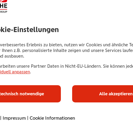
bliche Vorstandsvorsitzende im ATX, DONAU-Vorstands
ften Wiener Städtische Versicherungsverein, Vienna I
okie-Einstellungen
t die Versicherungsgruppe eine Vorreiterrolle in Öst
verbessertes Erlebnis zu bieten, nutzen wir Cookies und ähnliche T
 Ihnen z.B. personalisierte Inhalte zeigen und unsere Services lauf
nd ausbauen.
. März ein Blick auf Frauen in Führungspositionen gewo
otierten Vienna Insurance Group werden keine Quoten be
arbeiten unsere Partner Daten in Nicht-EU-Ländern. Sie können jede
iduell anpassen
.
g des Managements sowie des Hauptaktionärs Wiener Städ
 in der Unternehmensstrategie festlege, werden die Handl
ftlichen Erfolg eines Unternehmens beiträgt“
, erklärt E
technisch notwendige
Alle akzeptieren
pmanagerinnen der Gruppe.
 im Vorstand
|
Impressum
|
Cookie Informationen
te Frau in den Vorstand der Wiener Städtischen Versiche