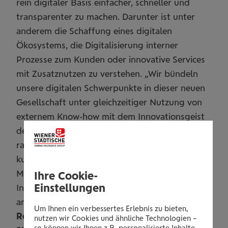
rein digitaler Basis einfacher, schneller und
transparenter zu machen. Darunter ist unter
anderem die Schaffung eines digitalen
Ökosystems, die Digitalisierung interner
Prozesse zum Kunden oder innovative Services
mit Zusatznutzen zu verstehen. „Wir bündeln
unsere digitalen Schwerpunkte in dieser neuen
Gesellschaft unter gleichzeitiger Nutzung von
externem Know-how mit dem Innovationsgeist
des Start-up-Umfeldes. Damit können wir noch
rascher auf veränderte Kundenbedürfnisse,
kulturellen Wandel und Veränderungen am
Markt reagieren. viesure trägt dazu bei, die
Ihre Cookie-
Einstellungen
Innovationsführerschaft der Wiener Städtischen
am österreichischen Markt zu festigen“, betont
Um Ihnen ein verbessertes Erlebnis zu bieten,
Robert Lasshofer, Generaldirektor der Wiener
nutzen wir Cookies und ähnliche Technologien –