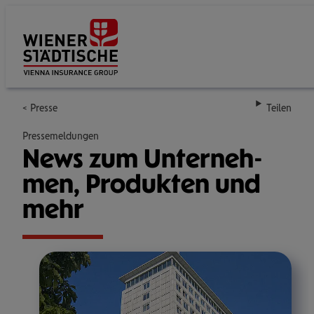
Su
Presse
Teilen
Pressemeldungen
News zum Unter­neh­
men, Pro­duk­ten und
mehr