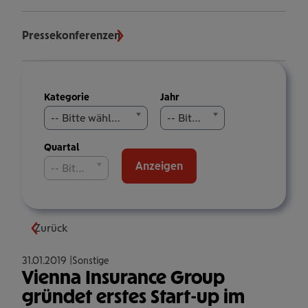
Pressekonferenzen
Meldungen
Kategorie
Jahr
filtern
-- Bitte wählen Sie aus --
-- Bitte wählen Sie aus --
Quartal
Anzeigen
-- Bitte wählen Sie aus --
Zurück
31.01.2019
Sonstige
Vienna Insurance Group
gründet erstes Start-up im