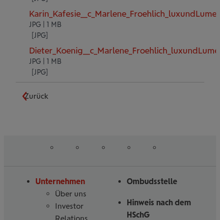
Karin_Kafesie__c_Marlene_Froehlich_luxundLume
JPG | 1 MB
Dieter_Koenig__c_Marlene_Froehlich_luxundLume
JPG | 1 MB
Zurück
auf
auf
auf
auf
auf
Folgen
Linked
Instagram
Facebook
Tiktoc
YouTube
Sie
in
uns
Unternehmen
Ombudsstelle
Über uns
Hinweis nach dem
Investor
HSchG
Relations