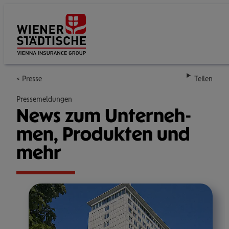
Su
Presse
Teilen
Pressemeldungen
News zum Unter­neh­
men, Pro­duk­ten und
mehr