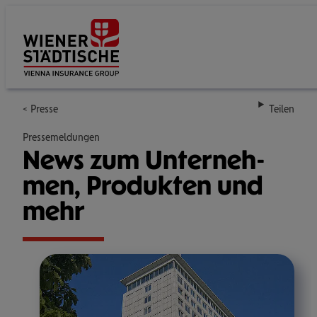
Su
Presse
Teilen
Pressemeldungen
News zum Unter­neh­
men, Pro­duk­ten und
mehr