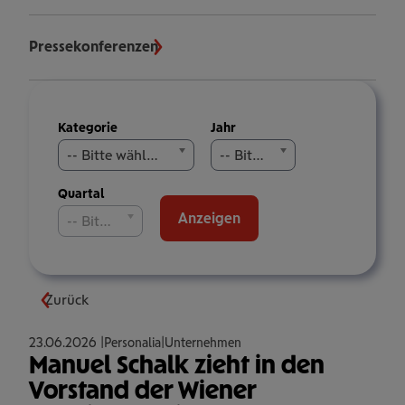
Pressekonferenzen
Meldungen
Kategorie
Jahr
filtern
-- Bitte wählen Sie aus --
-- Bitte wählen Sie aus --
Quartal
Anzeigen
-- Bitte wählen Sie aus --
Zurück
23.06.2026
Personalia
Unternehmen
Manuel Schalk zieht in den
Vorstand der Wiener