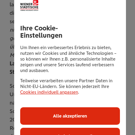
langjährige Leiter der Rechtsabteilung wird für
die Lebens- und Krankenversicherung zuständig
sein.
„Manuel Schalk genießt als versierter Jurist
Ihre Cookie-
nicht nur einen ausgezeichneten Ruf in der
Einstellungen
gesamten Versicherungsbranche, sondern
überzeugt auch durch seine ausgeprägten
Um Ihnen ein verbessertes Erlebnis zu bieten,
nutzen wir Cookies und ähnliche Technologien –
Managementfähigkeiten“,
erklärt
Robert
so können wir Ihnen z.B. personalisierte Inhalte
Lasshofer, Aufsichtsratspräsident der Wiener
zeigen und unsere Services laufend verbessern
und ausbauen.
Städtischen
.
Teilweise verarbeiten unsere Partner Daten in
Schalk studierte Rechtswissenschaften an der
Nicht-EU-Ländern. Sie können jederzeit Ihre
Cookies individuell anpassen
.
Universität Wien und startete seine Karriere
nach seinem Gerichtsjahr in der Kanzlei
Schönherr, wo er später zum Partner aufstieg.
Alle akzeptieren
2014 wechselte er als Leiter der
Rechtsabteilung in die Wiener Städtische.
„Ich