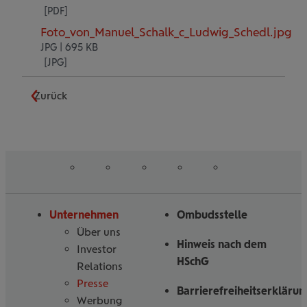
Foto_von_Manuel_Schalk_c_Ludwig_Schedl.jpg
JPG | 695 KB
Zurück
auf
auf
auf
auf
auf
Folgen
Linked
Instagram
Facebook
Tiktoc
YouTube
Sie
in
uns
Unternehmen
Ombudsstelle
Über uns
Hinweis nach dem
Investor
HSchG
Relations
Presse
Barrierefreiheitserklärun
Werbung