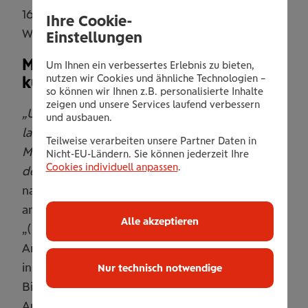
16 Prozent hat sich das körperliche
Ihre Cookie-
Wohlbefinden hingegen verbessert.
Einstellungen
Mehrheit für Impfungen – bei
Um Ihnen ein verbessertes Erlebnis zu bieten,
nutzen wir Cookies und ähnliche Technologien –
künftiger Pandemie skeptisch
so können wir Ihnen z.B. personalisierte Inhalte
zeigen und unsere Services laufend verbessern
„Um die Gesundheit der Bevölkerung
und ausbauen.
langfristig zu sichern, braucht es viele
Teilweise verarbeiten unsere Partner Daten in
Maßnahmen – Schutzimpfungen zählen dabei zu
Nicht-EU-Ländern. Sie können jederzeit Ihre
Cookies individuell anpassen
.
den effektivsten“
, so Brandtmayer. Gefragt
nach der Grundeinstellung zum Thema Impfen,
antwortete die Mehrheit (60 Prozent) zwar mit
Alle akzeptieren
„(sehr) positiv“. 14 Prozent sind gegenteiliger
Ansicht. Unterschiede erkennt man
insbesondere bei der Wohnregion und der
Nur technisch notwendige
Bildung: Im ruralen Gebiet zeigt sich weniger
Aufgeschlossenheit als im urbanen Bereich, und