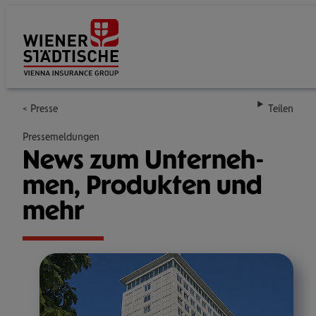
Su
Presse
Teilen
Pressemeldungen
News zum Unter­neh­
men, Pro­duk­ten und
mehr