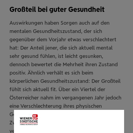
Großteil bei guter Gesundheit
Auswirkungen haben Sorgen auch auf den
mentalen Gesundheitszustand, der sich
gegenüber dem Vorjahr etwas verschlechtert
hat: Der Anteil jener, die sich aktuell mental
sehr gesund fühlen, ist leicht gesunken,
dennoch bewertet die Mehrheit ihren Zustand
positiv. Ähnlich verhält es sich beim
körperlichen Gesundheitszustand: Der Großteil
fühlt sich aktuell fit. Über ein Viertel der
Österreicher nahm im vergangenen Jahr jedoch
eine Verschlechterung ihres physischen
Gesundheitszustandes wahr. Knapp jeder
Zweite nimmt außerdem regelmäßig
verschreibungspflichtige Medikamente ein. Bei