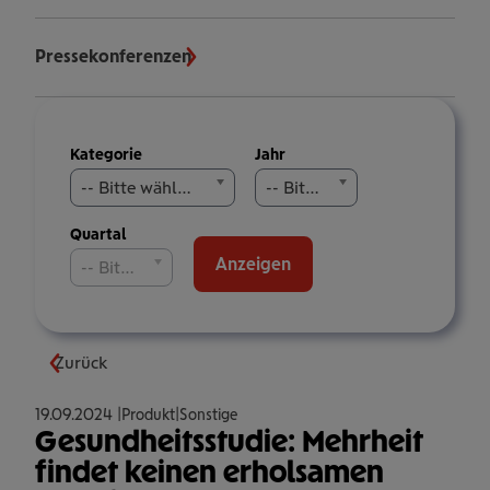
Pressekonferenzen
Meldungen
Kategorie
Jahr
filtern
-- Bitte wählen Sie aus --
-- Bitte wählen Sie aus --
Quartal
Anzeigen
-- Bitte wählen Sie aus --
Zurück
19.09.2024
Produkt
Sonstige
Gesundheitsstudie: Mehrheit
findet keinen erholsamen