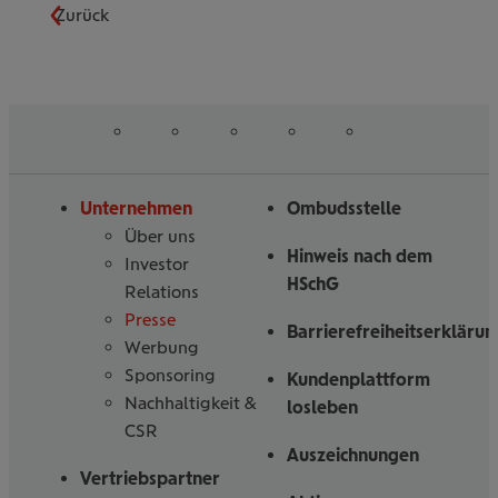
Zurück
auf
auf
auf
auf
auf
Folgen
Linked
Instagram
Facebook
Tiktoc
YouTube
Sie
in
uns
Unternehmen
Ombudsstelle
Über uns
Hinweis nach dem
Investor
HSchG
Relations
Presse
Barrierefreiheitserklärun
Werbung
Sponsoring
Kundenplattform
Nachhaltigkeit &
losleben
CSR
Auszeichnungen
Vertriebspartner