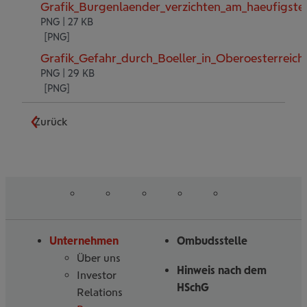
Grafik_Burgenlaender_verzichten_am_haeufigste
PNG | 27 KB
Grafik_Gefahr_durch_Boeller_in_Oberoesterreic
PNG | 29 KB
Zurück
auf
auf
auf
auf
auf
Folgen
Linked
Instagram
Facebook
Tiktoc
YouTube
Sie
in
uns
Unternehmen
Ombudsstelle
Über uns
Hinweis nach dem
Investor
HSchG
Relations