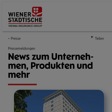
Su
Presse
Teilen
Pressemeldungen
News zum Unter­neh­
men, Pro­duk­ten und
mehr