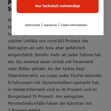
Pyrotechnikunfälle
keine
Nur technisch notwendige
Seltenheit
Rund um Silvester sind Unfälle mit
|
|
Datenschutz
Impressum
Cookie Informationen
Feuerwerkskörpern und Böllern keine
Seltenheit. Grundsätzlich wird die Gefahr
solcher Unfälle von rund 60 Prozent der
Befragten als sehr bzw. eher gefährlich
eingeschätzt. Bereits mehr als jeder Zehnte hat
ein- bis zweimal einen Unfall mit Feuerwerk
oder Böller gehabt. An der Spitze liegt
Oberösterreich, wo sogar jeder Fünfte leidvolle
Erfahrungen mit Silvesterböllern gemacht hat,
in Niederösterreich sind es 16 Prozent und im
Burgenland 15 Prozent. Am wenigsten
Pyrotechnikunfälle haben die Kärntner mit
7 Prozent erlebt.