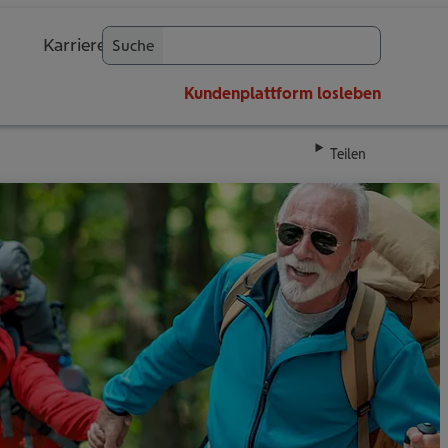
Karriere
Suche
OK
Kundenplattform
losleben
Teilen