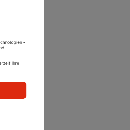
echnologien –
end
rzeit Ihre