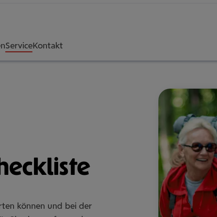
en
Service
Kontakt
heck­liste
rten können und bei der