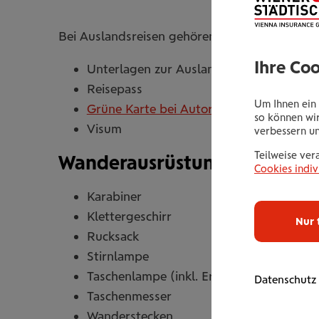
Bei Auslandsreisen gehören noch zusätzlich f
Ihre Co
Unterlagen zur Auslandskrankenversich
Reisepass
Um Ihnen ein 
Grüne Karte bei Autoreisen ins Ausland
so können wir
Visum
verbessern u
Teilweise ver
Wanderausrüstung
Cookies indiv
Karabiner
Klettergeschirr
Nur 
Rucksack
Stirnlampe
Taschenlampe (inkl. Ersatzbatterien)
Datenschutz
Taschenmesser
Wanderstecken