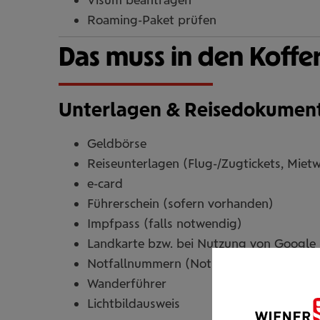
Roaming-Paket prüfen
Das muss in den Koffer.
Unterlagen & Reisedokumen
Geldbörse
Reiseunterlagen (Flug-/Zugtickets, Miet
e-card
Führerschein (sofern vorhanden)
Impfpass (falls notwendig)
Landkarte bzw. bei Nutzung von Google
Notfallnummern (Notruf, Bank, Versicher
Wanderführer
Lichtbildausweis