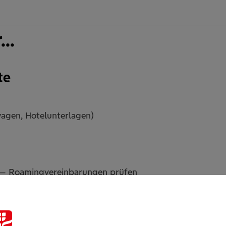
..
te
wagen, Hotelunterlagen)
 — Roamingvereinbarungen prüfen
ung, etc.)