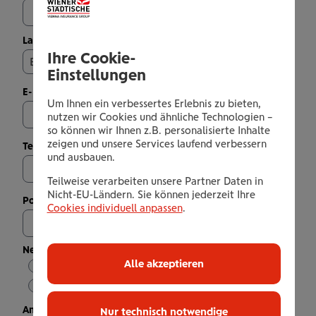
Land NEU
Ihre Cookie-
Bitte wählen...
Einstellungen
E-Mail
*
Um Ihnen ein verbessertes Erlebnis zu bieten,
nutzen wir Cookies und ähnliche Technologien –
so können wir Ihnen z.B. personalisierte Inhalte
zeigen und unsere Services laufend verbessern
Telefon
*
und ausbauen.
Teilweise verarbeiten unsere Partner Daten in
Nicht-EU-Ländern. Sie können jederzeit Ihre
Polizzennummer(n)
*
Cookies individuell anpassen
.
Neue Adresse gilt
Alle akzeptieren
für alle Verträge
nicht für alle Verträge
Anmerkungen
Nur technisch notwendige