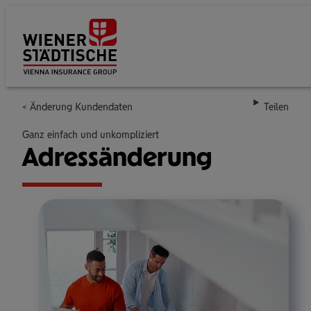
Su
Änderung Kundendaten
Teilen
Ganz einfach und unkompliziert
Adress­än­de­rung