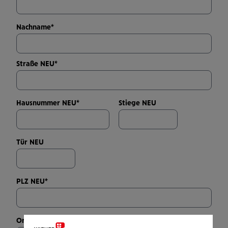
Daten
Nachname
*
Straße NEU
*
Hausnummer NEU
*
Stiege NEU
Tür NEU
PLZ NEU
*
Ort NEU
*