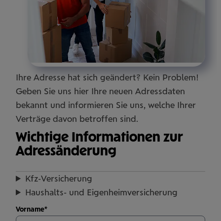
Ihre Adresse hat sich geändert? Kein Problem!
Geben Sie uns hier Ihre neuen Adressdaten
bekannt und informieren Sie uns, welche Ihrer
Verträge davon betroffen sind.
Wichtige Informationen zur
Adressänderung
Kfz-Ver­si­che­rung
Haus­halts- und Eigen­heim­ver­si­che­rung
Eingabe
Vorname
*
Ihrer