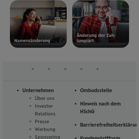
Ände­rung der Zah­
Namens­än­de­rung
lungs­art
zur
zum
Änderung
Formular
der
Zahlungsart
auf
auf
auf
auf
auf
Folgen
Linked
Instagram
Facebook
Tiktoc
YouTube
Sie
in
uns
Unternehmen
Ombudsstelle
Über uns
Hinweis nach dem
Investor
HSchG
Relations
Presse
Barrierefreiheitserklärun
Werbung
Sponsoring
Kundenplattform