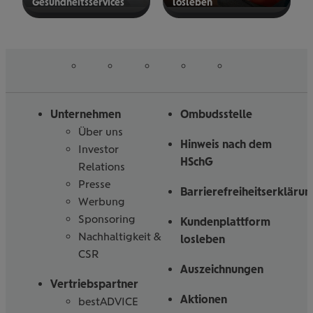
Gesund­heits­ser­vices
los­le­ben
mehr
mehr
erfahren
erfahren
auf
auf
auf
auf
auf
Folgen
Linked
Instagram
Facebook
Tiktoc
YouTube
Sie
in
uns
Unternehmen
Ombudsstelle
Über uns
Hinweis nach dem
Investor
HSchG
Relations
Presse
Barrierefreiheitserklärun
Werbung
Sponsoring
Kundenplattform
Nachhaltigkeit &
losleben
CSR
Auszeichnungen
Vertriebspartner
Aktionen
bestADVICE