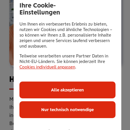
Ihre Cookie-
Einstellungen
Um Ihnen ein verbessertes Erlebnis zu bieten,
nutzen wir Cookies und ähnliche Technologien –
so können wir Ihnen z.B. personalisierte Inhalte
zeigen und unsere Services laufend verbessern
und ausbauen.
Teilweise verarbeiten unsere Partner Daten in
Nicht-EU-Ländern. Sie können jederzeit Ihre
Cookies individuell anpassen
.
Haus­halts­ver­si­che­rung
Alle akzeptieren
Mit unserer Haushaltsversicherung sichern Sie
Ihr Zuhause umfassend ab. Online oder
Nur technisch notwendige
individuell erweitert mit persönlicher
Betreuung. Flexibel anpassbar, damit Sie genau