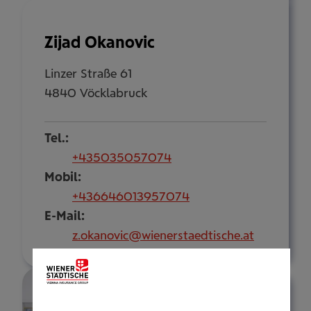
Zijad Okanovic
Linzer Straße 61
4840 Vöcklabruck
Tel.:
+435035057074
Mobil:
+436646013957074
E-Mail:
z.okanovic@wienerstaedtische.at