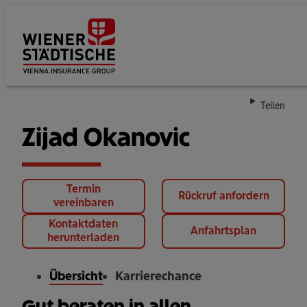
Su
Teilen
Zijad Okanovic
Termin
Rückruf anfordern
vereinbaren
Kontaktdaten
Anfahrtsplan
herunterladen
Übersicht
Karrierechance
Gut beraten in allen