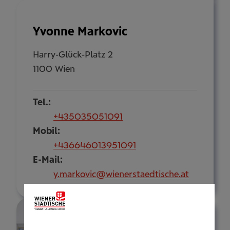
Yvonne Markovic
Harry-Glück-Platz 2
1100 Wien
Tel.:
+435035051091
Mobil:
+436646013951091
E-Mail:
y.markovic@wienerstaedtische.at