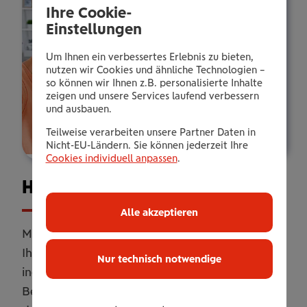
Ihre Cookie-
Einstellungen
Um Ihnen ein verbessertes Erlebnis zu bieten,
nutzen wir Cookies und ähnliche Technologien –
so können wir Ihnen z.B. personalisierte Inhalte
zeigen und unsere Services laufend verbessern
und ausbauen.
Teilweise verarbeiten unsere Partner Daten in
Nicht-EU-Ländern. Sie können jederzeit Ihre
Cookies individuell anpassen
.
Haus­halts­ver­si­che­rung
Alle akzeptieren
Mit unserer Haushaltsversicherung sichern Sie
Ihr Zuhause umfassend ab. Online oder
Nur technisch notwendige
individuell erweitert mit persönlicher
Betreuung. Flexibel anpassbar, damit Sie genau