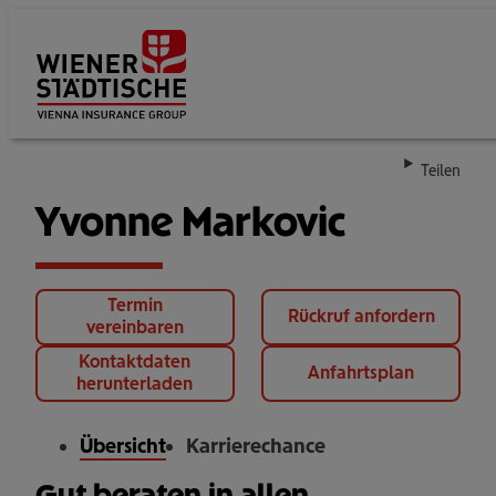
Su
Teilen
Yvonne Markovic
Termin
Rückruf anfordern
vereinbaren
Kontaktdaten
Anfahrtsplan
herunterladen
Übersicht
Karrierechance
Gut beraten in allen