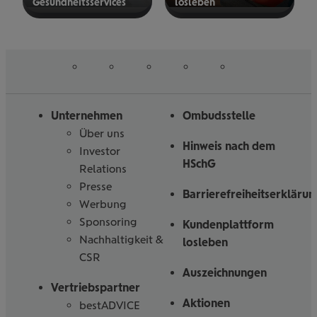
Gesund­heits­ser­vices
los­le­ben
mehr
mehr
erfahren
erfahren
auf
auf
auf
auf
auf
Folgen
Linked
Instagram
Facebook
Tiktoc
YouTube
Sie
in
uns
Unternehmen
Ombudsstelle
Über uns
Hinweis nach dem
Investor
HSchG
Relations
Presse
Barrierefreiheitserklärun
Werbung
Sponsoring
Kundenplattform
Nachhaltigkeit &
losleben
CSR
Auszeichnungen
Vertriebspartner
Aktionen
bestADVICE