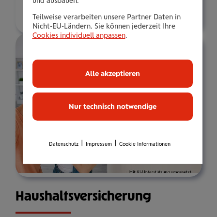
und ausbauen.
Über mich
Teilweise verarbeiten unsere Partner Daten in
Nicht-EU-Ländern. Sie können jederzeit Ihre
Cookies individuell anpassen
.
Alle akzeptieren
Nur technisch notwendige
|
|
Datenschutz
Impressum
Cookie Informationen
Haus­halts­ver­si­che­rung