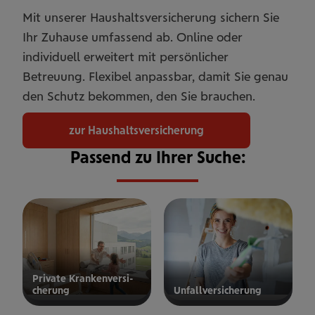
Mit unserer Haushaltsversicherung sichern Sie
Ihr Zuhause umfassend ab. Online oder
individuell erweitert mit persönlicher
Betreuung. Flexibel anpassbar, damit Sie genau
den Schutz bekommen, den Sie brauchen.
zur Haushaltsversicherung
Passend zu Ihrer Suche:
Private Kran­ken­­­ver­si­
che­rung
Unfall­ver­si­che­rung
ur privaten