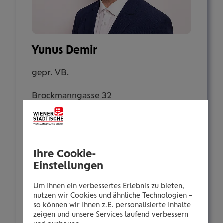
Yunus Demir
gepr. VB.
Brockmanngasse 32
8010 Graz
Tel.:
Ihre Cookie-
+435035066235
Einstellungen
Mobil:
+436646013966235
Um Ihnen ein verbessertes Erlebnis zu bieten,
nutzen wir Cookies und ähnliche Technologien –
E-Mail:
so können wir Ihnen z.B. personalisierte Inhalte
y.demir@wienerstaedtische.at
zeigen und unsere Services laufend verbessern