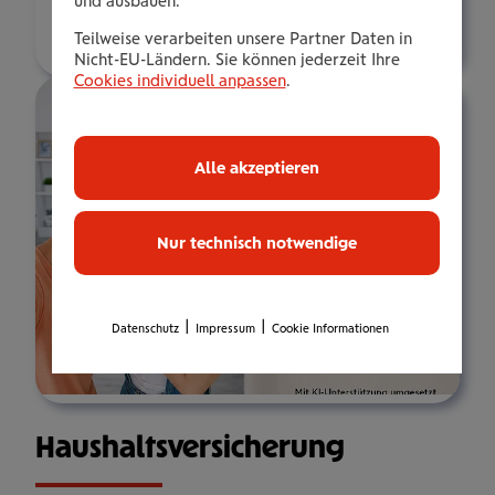
und ausbauen.
Über mich
Teilweise verarbeiten unsere Partner Daten in
Nicht-EU-Ländern. Sie können jederzeit Ihre
Cookies individuell anpassen
.
Alle akzeptieren
Nur technisch notwendige
|
|
Datenschutz
Impressum
Cookie Informationen
Haus­halts­ver­si­che­rung