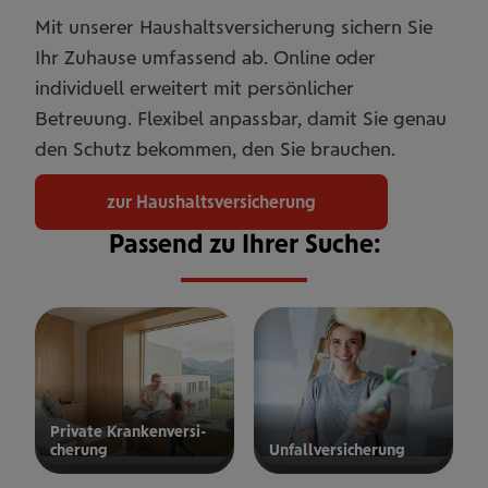
Mit unserer Haushaltsversicherung sichern Sie
Ihr Zuhause umfassend ab. Online oder
individuell erweitert mit persönlicher
Betreuung. Flexibel anpassbar, damit Sie genau
den Schutz bekommen, den Sie brauchen.
zur Haushaltsversicherung
Passend zu Ihrer Suche:
Private Kran­ken­­­ver­si­
che­rung
Unfall­ver­si­che­rung
ur privaten