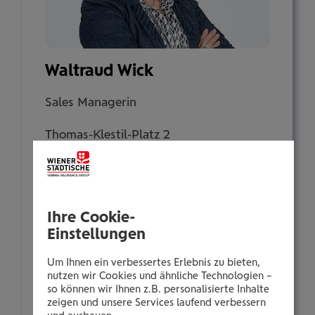
Waltraud Wick
Sales Managerin
Thomas-Klestil-Platz 2
1030 Wien
Tel.:
Ihre Cookie-
+435035020161
Einstellungen
Mobil:
+436646013920161
Um Ihnen ein verbessertes Erlebnis zu bieten,
nutzen wir Cookies und ähnliche Technologien –
E-Mail:
so können wir Ihnen z.B. personalisierte Inhalte
w.wick@wienerstaedtische.at
zeigen und unsere Services laufend verbessern