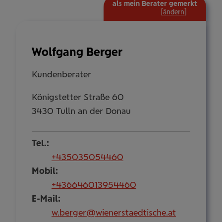
als mein Berater gemerkt
mehr
[
ändern
]
Informat
ein-/aus
Wolfgang Berger
Kundenberater
Königstetter Straße 60
3430 Tulln an der Donau
Tel.:
+435035054460
Mobil:
+436646013954460
E-Mail:
w.berger@wienerstaedtische.at