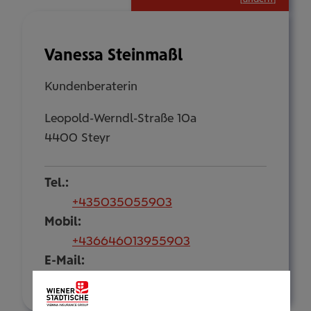
Vanessa Steinmaßl
Kundenberaterin
Leopold-Werndl-Straße 10a
4400 Steyr
Tel.:
+435035055903
Mobil:
+436646013955903
E-Mail:
v.steinmassl@wienerstaedtische.at