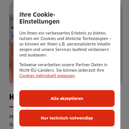
Ihre Cookie-
Einstellungen
Um Ihnen ein verbessertes Erlebnis zu bieten,
nutzen wir Cookies und ähnliche Technologien –
so können wir Ihnen z.B. personalisierte Inhalte
zeigen und unsere Services laufend verbessern
und ausbauen.
Teilweise verarbeiten unsere Partner Daten in
Nicht-EU-Ländern. Sie können jederzeit Ihre
Cookies individuell anpassen
.
Haus­halts­ver­si­che­rung
Alle akzeptieren
Mit unserer Haushaltsversicherung sichern Sie
Nur technisch notwendige
Ihr Zuhause umfassend ab. Online oder