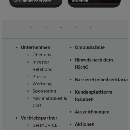
Gesund­heits­ser­vices
los­le­ben
mehr
mehr
erfahren
erfahren
auf
auf
auf
auf
auf
Folgen
Linked
Instagram
Facebook
Tiktoc
YouTube
Sie
in
uns
Unternehmen
Ombudsstelle
Über uns
Hinweis nach dem
Investor
HSchG
Relations
Presse
Barrierefreiheitserklärun
Werbung
Sponsoring
Kundenplattform
Nachhaltigkeit &
losleben
CSR
Auszeichnungen
Vertriebspartner
Aktionen
bestADVICE