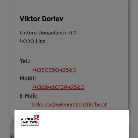
Viktor Doriev
Untere Donaulände 40
4020 Linz
Tel.:
+435035042560
Mobil:
+436646013942560
E-Mail:
v.doriev@wienerstaedtische.at