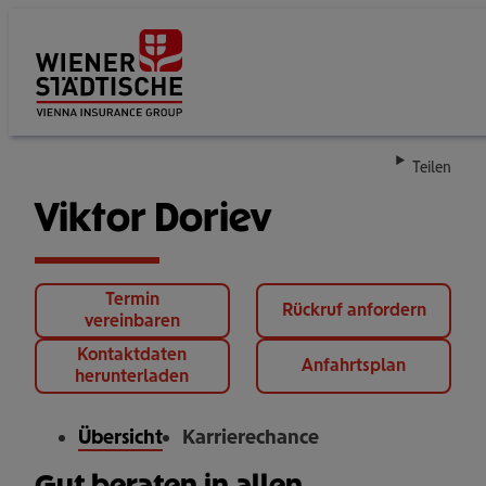
Su
Teilen
Viktor Doriev
Termin
Rückruf anfordern
vereinbaren
Kontaktdaten
Anfahrtsplan
herunterladen
Übersicht
Karrierechance
Gut beraten in allen