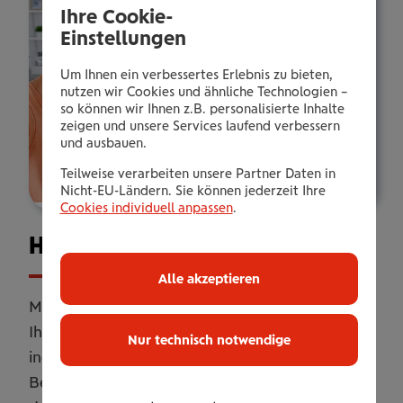
Ihre Cookie-
Einstellungen
Um Ihnen ein verbessertes Erlebnis zu bieten,
nutzen wir Cookies und ähnliche Technologien –
so können wir Ihnen z.B. personalisierte Inhalte
zeigen und unsere Services laufend verbessern
und ausbauen.
Teilweise verarbeiten unsere Partner Daten in
Nicht-EU-Ländern. Sie können jederzeit Ihre
Cookies individuell anpassen
.
Haus­halts­ver­si­che­rung
Alle akzeptieren
Mit unserer Haushaltsversicherung sichern Sie
Ihr Zuhause umfassend ab. Online oder
Nur technisch notwendige
individuell erweitert mit persönlicher
Betreuung. Flexibel anpassbar, damit Sie genau