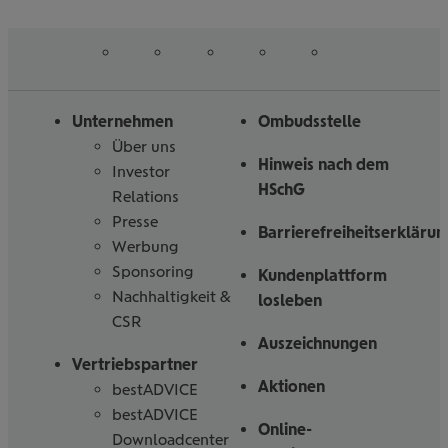
erfahren
erfahren
auf
auf
auf
auf
auf
Folgen
Linked
Instagram
Facebook
Tiktoc
YouTube
Sie
in
uns
Unternehmen
Ombudsstelle
Über uns
Hinweis nach dem
Investor
HSchG
Relations
Presse
Barrierefreiheitserklärun
Werbung
Sponsoring
Kundenplattform
Nachhaltigkeit &
losleben
CSR
Auszeichnungen
Vertriebspartner
Aktionen
bestADVICE
bestADVICE
Online-
Downloadcenter