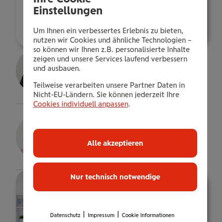
t.wuggenig@wienerstaedtische.at
Einstellungen
Über mich
Um Ihnen ein verbessertes Erlebnis zu bieten,
nutzen wir Cookies und ähnliche Technologien –
so können wir Ihnen z.B. personalisierte Inhalte
Christopher Ott
zeigen und unsere Services laufend verbessern
und ausbauen.
Versicherungsexp.
Teilweise verarbeiten unsere Partner Daten in
Details
Nicht-EU-Ländern. Sie können jederzeit Ihre
Cookies individuell anpassen
.
Jasmin Rotter, B.A. Akad.VKFF
Consultant
Alle akzeptieren
Details
Nur technisch notwendige
|
|
Datenschutz
Impressum
Cookie Informationen