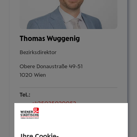
Thomas Wuggenig
Bezirksdirektor
Obere Donaustraße 49-51
1020 Wien
Tel.:
+435035020052
Mobil:
+436646013920052
E-Mail:
Ihre Cookie-