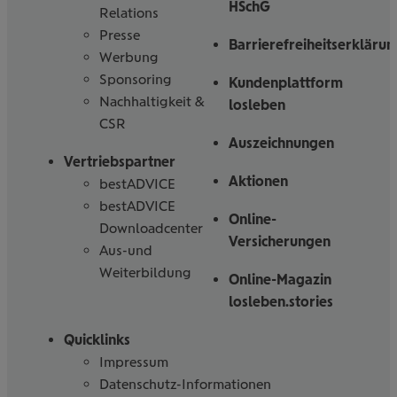
HSchG
Relations
Presse
Barrierefreiheitserklärun
Werbung
Sponsoring
Kundenplattform
Nachhaltigkeit &
losleben
CSR
Auszeichnungen
Vertriebspartner
Aktionen
bestADVICE
bestADVICE
Online-
Downloadcenter
Versicherungen
Aus-und
Weiterbildung
Online-Magazin
losleben.stories
Quicklinks
Impressum
Datenschutz-Informationen