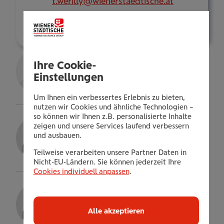
t.werilly@wienerstaedtische.at
Über mich
Wasim El Amir Bourak
Ihre Cookie-
Kundenberater
Einstellungen
Details
Um Ihnen ein verbessertes Erlebnis zu bieten,
nutzen wir Cookies und ähnliche Technologien –
so können wir Ihnen z.B. personalisierte Inhalte
Dorothea Macek
zeigen und unsere Services laufend verbessern
und ausbauen.
Kundenberaterin
Teilweise verarbeiten unsere Partner Daten in
Details
Nicht-EU-Ländern. Sie können jederzeit Ihre
Cookies individuell anpassen
.
Marco Morandell
Alle akzeptieren
Details