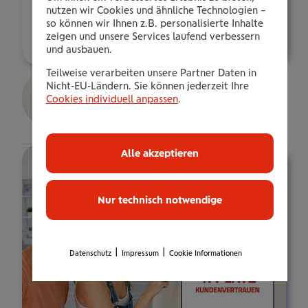
t.hudl@wienerstaedtische.at
nutzen wir Cookies und ähnliche Technologien –
so können wir Ihnen z.B. personalisierte Inhalte
Über mich
zeigen und unsere Services laufend verbessern
und ausbauen.
Mag. Michael Petek
Teilweise verarbeiten unsere Partner Daten in
Nicht-EU-Ländern. Sie können jederzeit Ihre
Senior Consultant
Cookies individuell anpassen
.
Details
Alle akzeptieren
Nur technisch notwendige
|
|
Datenschutz
Impressum
Cookie Informationen