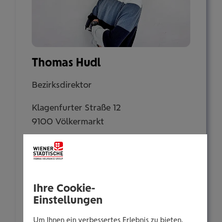
Thomas Hudl
Bezirksdirektor
Klagenfurter Straße 12
9100 Völkermarkt
Tel.:
+435035060003
Mobil:
Ihre Cookie-
+436646013960003
Einstellungen
E-Mail:
Um Ihnen ein verbessertes Erlebnis zu bieten,