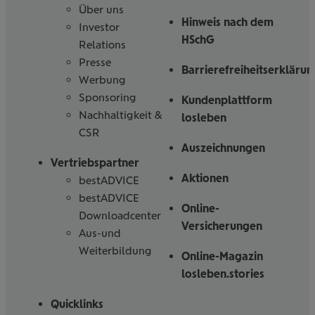
Über uns
Hinweis nach dem
Investor
HSchG
Relations
Presse
Barrierefreiheitserklärun
Werbung
Sponsoring
Kundenplattform
Nachhaltigkeit &
losleben
CSR
Auszeichnungen
Vertriebspartner
Aktionen
bestADVICE
bestADVICE
Online-
Downloadcenter
Versicherungen
Aus-und
Weiterbildung
Online-Magazin
losleben.stories
Quicklinks