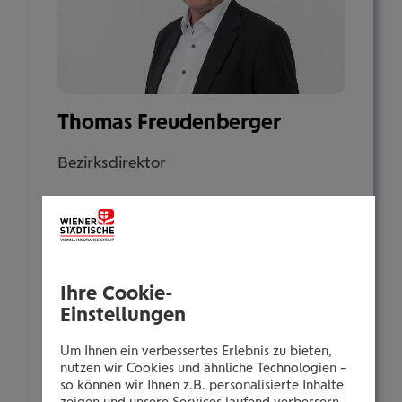
Thomas Freudenberger
Bezirksdirektor
Thomas-Klestil-Platz 2
1030 Wien
Tel.:
Ihre Cookie-
Einstellungen
+435035022409
Mobil:
Um Ihnen ein verbessertes Erlebnis zu bieten,
+436646013922409
nutzen wir Cookies und ähnliche Technologien –
so können wir Ihnen z.B. personalisierte Inhalte
E-Mail: