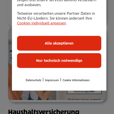
zeigen und unsere Services laufend verbessern
t.freudenberger@wienerstaedtische.at
und ausbauen.
Teilweise verarbeiten unsere Partner Daten in
Über mich
Nicht-EU-Ländern. Sie können jederzeit Ihre
Cookies individuell anpassen
.
Alle akzeptieren
Nur technisch notwendige
|
|
Datenschutz
Impressum
Cookie Informationen
Haus­halts­ver­si­che­rung