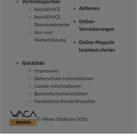
Vertriebspartner
Aktionen
bestADVICE
bestADVICE
Online-
Downloadcenter
Versicherungen
Aus-und
Weiterbildung
Online-Magazin
losleben.stories
Quicklinks
Impressum
Datenschutz-Informationen
Cookie-Informationen
Basisinformationsblätter
Gesetzliche Rücktrittsrechte
Barrierefreiheitserklärung
© Wiener Städtische 2026