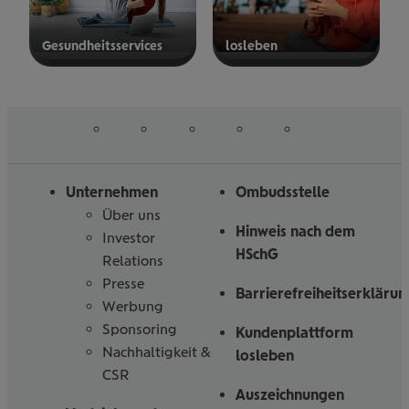
Gesund­heits­ser­vices
los­le­ben
mehr
mehr
erfahren
erfahren
auf
auf
auf
auf
auf
Folgen
Linked
Instagram
Facebook
Tiktoc
YouTube
Sie
in
uns
Unternehmen
Ombudsstelle
Über uns
Hinweis nach dem
Investor
HSchG
Relations
Presse
Barrierefreiheitserklärun
Werbung
Sponsoring
Kundenplattform
Nachhaltigkeit &
losleben
CSR
Auszeichnungen