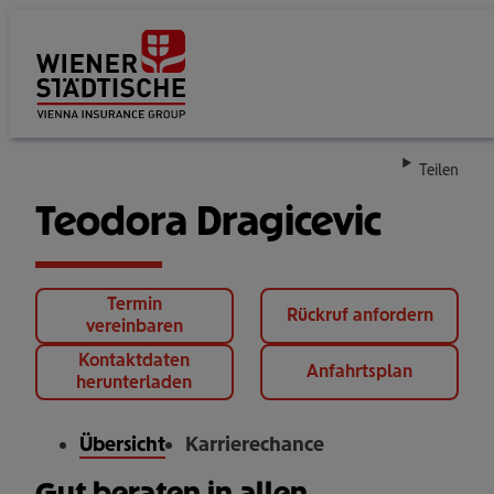
Su
Teilen
Teodora Dragicevic
Termin
Rückruf anfordern
vereinbaren
Kontaktdaten
Anfahrtsplan
herunterladen
Übersicht
Karrierechance
Gut beraten in allen