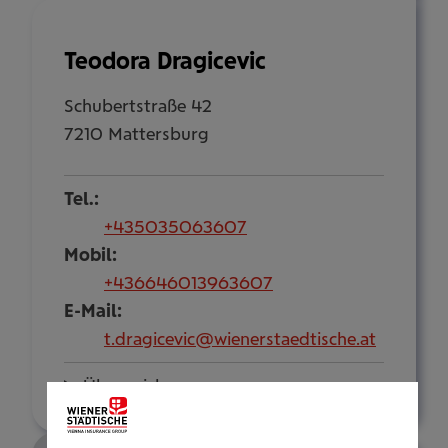
Teodora Dragicevic
Schubertstraße 42
7210 Mattersburg
Tel.:
+435035063607
Mobil:
+436646013963607
E-Mail:
t.dragicevic@wienerstaedtische.at
Über mich