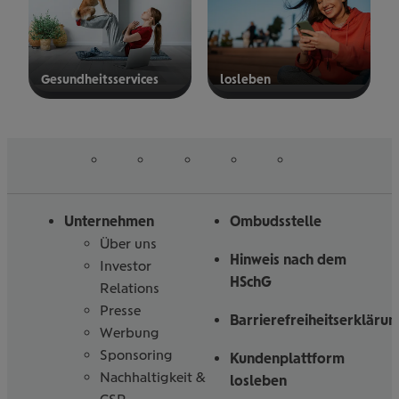
Gesund­heits­ser­vices
los­le­ben
mehr
mehr
erfahren
erfahren
auf
auf
auf
auf
auf
Folgen
Linked
Instagram
Facebook
Tiktoc
YouTube
Sie
in
uns
Unternehmen
Ombudsstelle
Über uns
Hinweis nach dem
Investor
HSchG
Relations
Presse
Barrierefreiheitserklärun
Werbung
Sponsoring
Kundenplattform
Nachhaltigkeit &
losleben