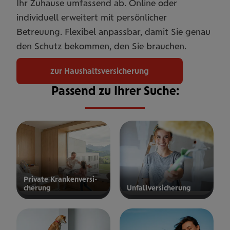
Ihr Zuhause umfassend ab. Online oder
individuell erweitert mit persönlicher
Betreuung. Flexibel anpassbar, damit Sie genau
den Schutz bekommen, den Sie brauchen.
zur Haushaltsversicherung
Passend zu Ihrer Suche:
Private Kran­ken­­­ver­si­
che­rung
Unfall­ver­si­che­rung
ur privaten
zur
Kranken­
Unfallversicherung
ersicherung