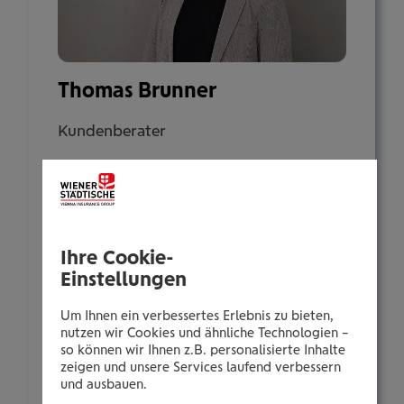
Thomas Brunner
Kundenberater
Bahnhofsplatz 7
5640 Bad Gastein
Ihre Cookie-
Tel.:
Einstellungen
+435035061797
Mobil:
Um Ihnen ein verbessertes Erlebnis zu bieten,
+436646013961797
nutzen wir Cookies und ähnliche Technologien –
so können wir Ihnen z.B. personalisierte Inhalte
E-Mail:
zeigen und unsere Services laufend verbessern
t.brunner@wienerstaedtische.at
und ausbauen.